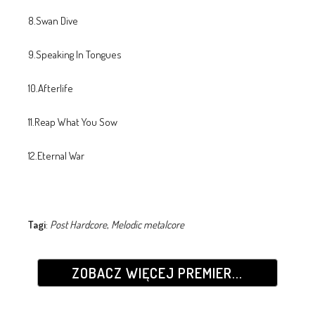
8.Swan Dive
9.Speaking In Tongues
10.Afterlife
11.Reap What You Sow
12.Eternal War
Tagi
:
Post Hardcore
,
Melodic metalcore
ZOBACZ WIĘCEJ PREMIER...