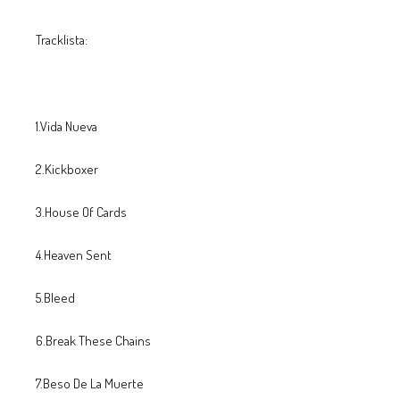
Tracklista:
1.Vida Nueva
2.Kickboxer
3.House Of Cards
4.Heaven Sent
5.Bleed
6.Break These Chains
7.Beso De La Muerte