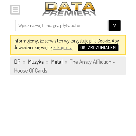
?
Informujemy, że serwis ten wykorzystuje pliki Cookie. Aby
dowiedzieć się więcej
kliknij tutaj
.
OK, ZROZUMIAŁEM
DP
»
Muzyka
»
Metal
»
The Amity Affliction -
House Of Cards