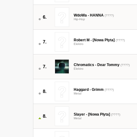
WdoWa - HANNA
(????)
6.
Hip-Hop
Robert M - [Nowa Płyta]
(????)
7.
Elektro
Chromatics - Dear Tommy
(????)
7.
Elektro
Haggard - Grimm
(????)
8.
Metal
Slayer - [Nowa Płyta]
(????)
8.
Metal