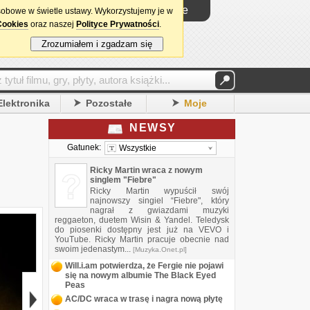
Logowanie
sobowe w świetle ustawy. Wykorzystujemy je w
Cookies
oraz naszej
Polityce Prywatności
.
Zrozumiałem i zgadzam się
Elektronika
Pozostałe
Moje
NEWSY
Gatunek:
Wszystkie
Ricky Martin wraca z nowym
singlem "Fiebre"
Ricky Martin wypuścił swój
najnowszy singiel “Fiebre", który
nagrał z gwiazdami muzyki
reggaeton, duetem Wisin & Yandel. Teledysk
do piosenki dostępny jest już na VEVO i
YouTube. Ricky Martin pracuje obecnie nad
swoim jedenastym...
[Muzyka.Onet.pl]
Will.i.am potwierdza, że Fergie nie pojawi
się na nowym albumie The Black Eyed
Peas
AC/DC wraca w trasę i nagra nową płytę