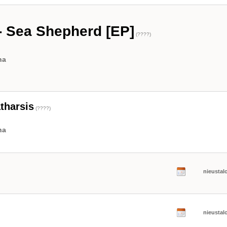
 - Sea Shepherd [EP]
(????)
na
atharsis
(????)
na
nieustal
nieustal