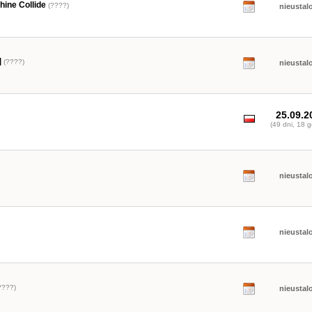
ine Collide
(????)
nieustal
]
(????)
nieustal
25.09.2
(49 dni, 18 g
nieustal
nieustal
????)
nieustal