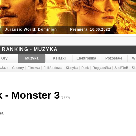
ld: Dominion
Premiera: 10.06.2022
RANKING - MUZYKA
Gry
Muzyka
Książki
Elektronika
Pozostałe
W
s/Jazz
Country
Filmowa
Folk/Ludowa
Klasyka
Punk
Reggae/Ska
Soul/RnB
Sk
 - Monster 3
(????)
na