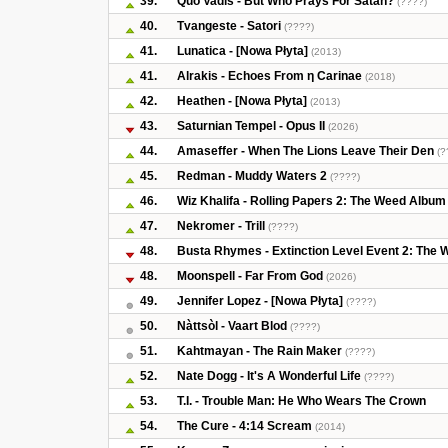
39.
Quo Vadis - But Who Prays For Satan?
(????)
40.
Tvangeste - Satori
(????)
41.
Lunatica - [Nowa Płyta]
(2013)
41.
Alrakis - Echoes From η Carinae
(2018)
42.
Heathen - [Nowa Płyta]
(2013)
43.
Saturnian Tempel - Opus II
(2026)
44.
Amaseffer - When The Lions Leave Their Den
(?
45.
Redman - Muddy Waters 2
(????)
46.
Wiz Khalifa - Rolling Papers 2: The Weed Album
47.
Nekromer - Trill
(????)
48.
Busta Rhymes - Extinction Level Event 2: The 
48.
Moonspell - Far From God
(2026)
49.
Jennifer Lopez - [Nowa Płyta]
(????)
50.
Nàttsòl - Vaart Blod
(????)
51.
Kahtmayan - The Rain Maker
(????)
52.
Nate Dogg - It's A Wonderful Life
(????)
53.
T.I. - Trouble Man: He Who Wears The Crown
54.
The Cure - 4:14 Scream
(2014)