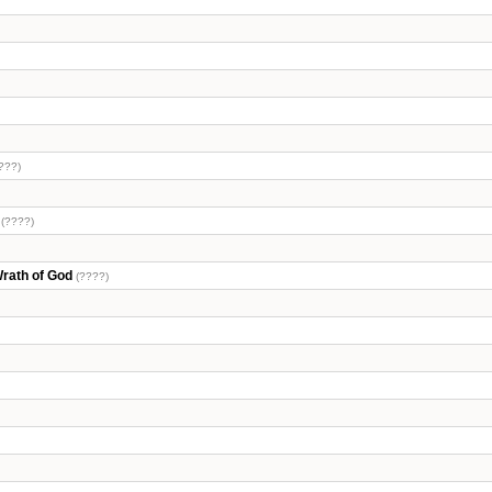
???)
(????)
Wrath of God
(????)