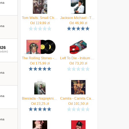
ona
Użytkownik
obserwuje
Accept - Teutonic
Titans 1976-2026
Użytkownik
obserwuje
Flotsam and
Tom Waits: Small Change (Remastered) [Winyl]
Jackson Michael - Thriller (Reedycja)
Jetsam - Rats In The Temple
Od
119,89
zł
Od
46,99
zł
ona
Użytkownik
obserwuje
Accept - Teutonic
Titans 1976-2026
Użytkownik
skomentował
Sting - The Night
026
Watch
odzin)
Użytkownik
obserwuje
Europe - Come
The Rolling Stones - Foreign Tongues (2xWinyl)
Left To Die - Initium Mortis (CD)
This Madness
Od
175,99
zł
Od
73,20
zł
Użytkownik
obserwuje
Anthrax - Cursum
ona
Perficio
Użytkownik
obserwuje
Accept - Teutonic
Titans 1976-2026
Użytkownik
obserwuje
Kasabian - ACT III
ona
Biesiada - Najpiękniejsze utwory biesiadne
Camila - Camila Cabello
Od
23,25
zł
Od
101,50
zł
ona