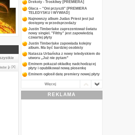
Drekoty - Troskliwy [PREMIERA]
Glaca – "Oni przyszli" [PREMIERA
TELEDYSKU I WYWIAD]
Najnowszy album Judas Priest jest już
dostępny w przedsprzedaży
Justin Timberlake zaprezentował światu
The Quarry
nowy singiel. "Filthy" jest zapowiedzią
czwartej płyty
Justin Timberlake zapowiada kolejny
album. Ma być bardziej osobisty
Natasza Urbańska z nowy teledyskiem do
szystkie
utworu „Już nie pytam”
Eminem pokazał okładkę nadchodzącej
[X]
ładanki
Koncerty/Live
Inne
płyty i opublikował nową piosenkę
Eminem ogłosił datę premiery nowej płyty
Decadent Fun Club prezentuje nowy
Więcej
teledysk i wyrusza w trasę koncertową
Michał Szpak z nowym utworem
REKLAMA
zwiastującym kolejną płytę
Cecilia Bartoli i Sol Gabetta z nową,
wspólną płytą
Edyta Górniak w nowej piosence z
Donatanem
Judas Priest i Megadeth na wspólnym
koncercie w Polsce
Ekskluzywny Menel, czyli Kamil Pawelski