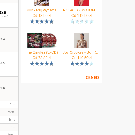
Kult - Muj wydafca
ROSALIA - MOTOMAMI + (2xWinyl)
026
Od
48,99
zł
Od
142,90
zł
odzin)
ona
The Singles (3xCD)
Joy Crookes - Skin (Winyl)
Od
73,82
zł
Od
119,50
zł
ona
ona
Pop
Metal
Inne
Pop
Metal