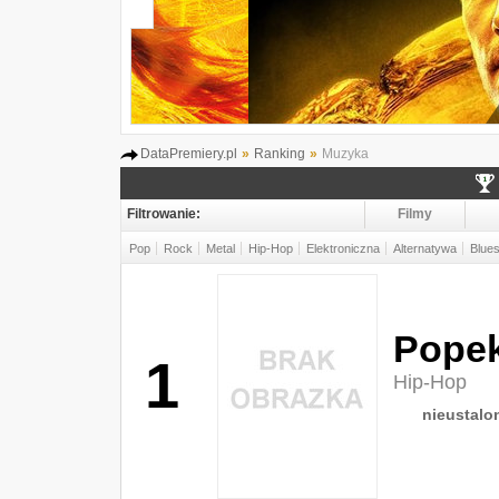
Jurassic Wor
DataPremiery.pl
»
Ranking
»
Muzyka
Filtrowanie:
Filmy
Pop
Rock
Metal
Hip-Hop
Elektroniczna
Alternatywa
Blue
Popek
1
Hip-Hop
nieustalo