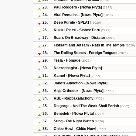
23.
Paul Rodgers - [Nowa Płyta]
(????)
24.
Vital Remains - [Nowa Płyta]
(2013)
25.
Deep Purple - SPLAT!
(2026)
26.
Kukiz i Piersi - Słońce Peru
(????)
27.
Scars On Broadway - Dictator
(2018)
27.
Flotsam and Jetsam - Rats In The Temple
(2026)
28.
The Rolling Stones - Foreign Tongues
(2026)
29.
Tesla - Homage
(2026)
30.
Necrophagist - [Nowa Płyta]
31.
Kamel - [Nowa Płyta]
(????)
32.
Jane's Addiction - [Nowa Płyta]
33.
Anja Orthodox - [Nowa Płyta]
(????)
34.
RBL - Rapbakalachony
(????)
35.
Disgorge - And The Weak Shall Perish
(????)
36.
Benedek - [Nowa Płyta]
(????)
37.
Sting - The Night Watch
(2026)
38.
Chlöe Howl - Chlöe Howl
(????)