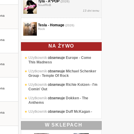
Tyla - A*POP
(2026)
Soul/RnB
13 dni temu
ona
Tesla - Homage
(2026)
Rock
ona
NA ŻYWO
Użytkownik
obserwuje
Europe - Come
This Madness
ona
Użytkownik
obserwuje
Michael Schenker
Group - Temple Of Rock
Użytkownik
obserwuje
Richie Kotzen - I'm
ona
Comin' Out
Użytkownik
obserwuje
Dokken - The
Anthems
Użytkownik
obserwuje
Duff McKagan -
ona
The Taking
W SKLEPACH
Użytkownik
obserwuje
Europe - Come
This Madness