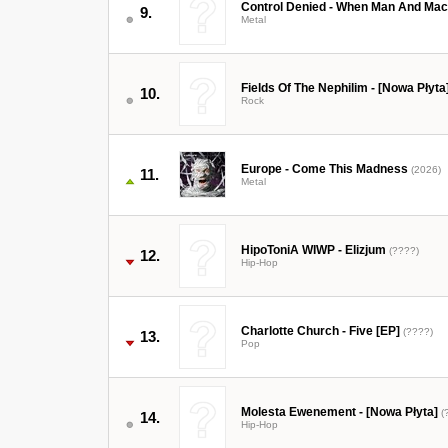
Control Denied - When Man And Mach
9.
Metal
Fields Of The Nephilim - [Nowa Płyta
10.
Rock
Europe - Come This Madness
(2026)
11.
Metal
HipoToniA WIWP - Elizjum
(????)
12.
Hip-Hop
Charlotte Church - Five [EP]
(????)
13.
Pop
Molesta Ewenement - [Nowa Płyta]
(
14.
Hip-Hop