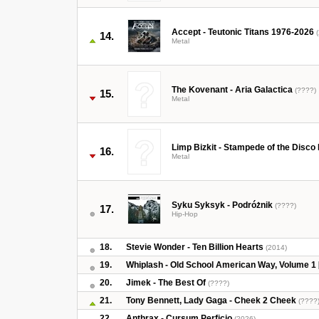
Accept - Teutonic Titans 1976-2026
(
14.
Metal
The Kovenant - Aria Galactica
(????)
15.
Metal
Limp Bizkit - Stampede of the Disco
16.
Metal
Syku Syksyk - Podróżnik
(????)
17.
Hip-Hop
18.
Stevie Wonder - Ten Billion Hearts
(2014)
19.
Whiplash - Old School American Way, Volume 1 
20.
Jimek - The Best Of
(????)
21.
Tony Bennett, Lady Gaga - Cheek 2 Cheek
(????
22.
Anthrax - Cursum Perficio
(2026)