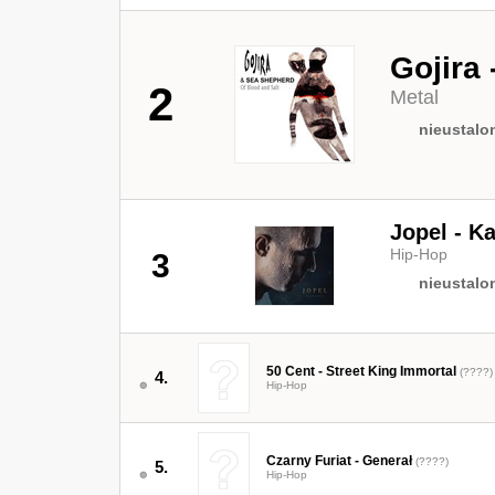
Gojira
2
Metal
nieustalo
Jopel - K
Hip-Hop
3
nieustalo
50 Cent - Street King Immortal
(????)
4.
Hip-Hop
Czarny Furiat - Generał
(????)
5.
Hip-Hop