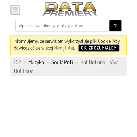
?
Informujemy, że serwis ten wykorzystuje pliki Cookie. Aby
dowiedzieć się więcej
kliknij tutaj
.
OK, ZROZUMIAŁEM
DP
»
Muzyka
»
Soul/RnB
»
Kat DeLuna - Viva
Out Loud