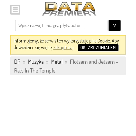
?
Informujemy, że serwis ten wykorzystuje pliki Cookie. Aby
dowiedzieć się więcej
kliknij tutaj
.
OK, ZROZUMIAŁEM
DP
»
Muzyka
»
Metal
»
Flotsam and Jetsam -
Rats In The Temple