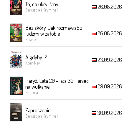
To, co ukryliśmy
26.08.2026
Sensacja i Kryminał
Bez skóry. Jak rozmawiać z
26.08.2026
ludźmi w żałobie
Powieść
A gdyby...?
23.09.2026
Komiksy
Paryż. Lata 20 - lata 30. Taniec
29.09.2026
na wulkanie
Historia
Zaproszenie
30.09.2026
Sensacja i Kryminał