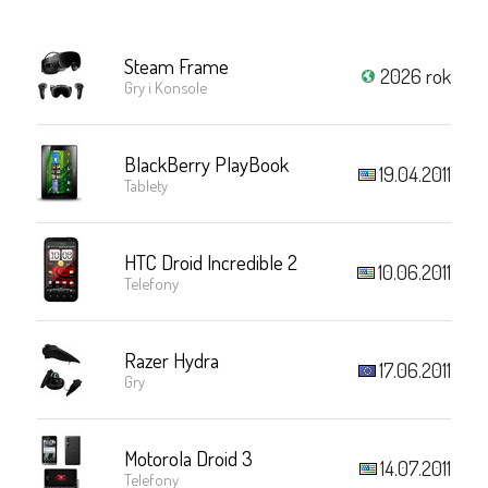
Steam Frame
2026 rok
Gry i Konsole
BlackBerry PlayBook
19.04.2011
Tablety
HTC Droid Incredible 2
10.06.2011
Telefony
Razer Hydra
17.06.2011
Gry
Motorola Droid 3
14.07.2011
Telefony