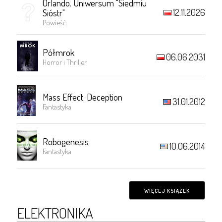
Orlando. Uniwersum "Siedmiu
12.11.2026
Sióstr"
Powieść
Półmrok
06.06.2031
Horror i Thriller
Mass Effect: Deception
31.01.2012
Fantastyka
Robogenesis
10.06.2014
Fantastyka
WIĘCEJ KSIĄŻEK
ELEKTRONIKA