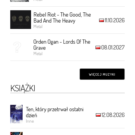
Rebel Riot - The Good, The
11.10.2026
Bad And The Heavy
Metal
Orden Ogan - Lords Of The
08.01.2027
Grave
Metal
WIĘCEJ MUZYKI
KSIĄŻKI
Ten, który przetrwał ostatni
12.08.2026
dzień
Inne