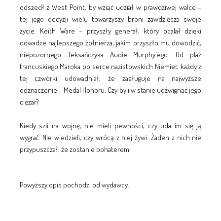
odszedł z West Point, by wziąć udział w prawdziwej walce –
tej jego decyzji wielu towarzyszy broni zawdzięcza swoje
życie. Keith Ware – przyszły generał, który ocalał dzięki
odwadze najlepszego żołnierza, jakim przyszło mu dowodzić,
niepozornego Teksańczyka Audie Murphy'ego. Od plaż
francuskiego Maroka po serce nazistowskich Niemiec każdy z
tej czwórki udowadniał, że zasługuje na najwyższe
odznaczenie – Medal Honoru. Czy byli w stanie udźwignąć jego
ciężar?
Kiedy szli na wojnę, nie mieli pewności, czy uda im się ją
wygrać. Nie wiedzieli, czy wrócą z niej żywi. Żaden z nich nie
przypuszczał, że zostanie bohaterem.
Powyższy opis pochodzi od wydawcy.