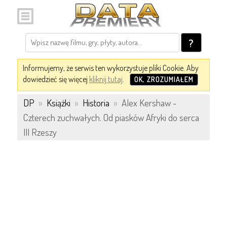
?
Informujemy, że serwis ten wykorzystuje pliki Cookie. Aby
dowiedzieć się więcej
kliknij tutaj
.
OK, ZROZUMIAŁEM
DP
»
Książki
»
Historia
»
Alex Kershaw -
Czterech zuchwałych. Od piasków Afryki do serca
III Rzeszy