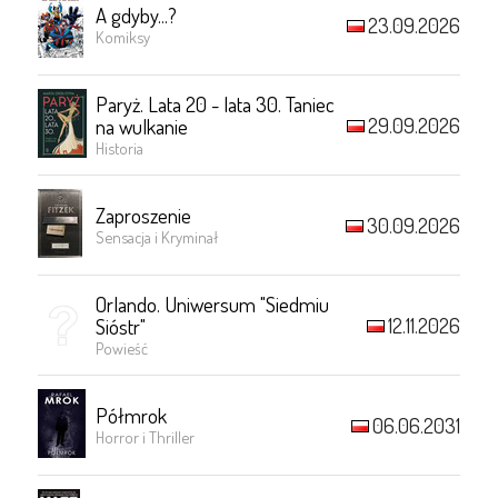
A gdyby...?
23.09.2026
Komiksy
Paryż. Lata 20 - lata 30. Taniec
29.09.2026
na wulkanie
Historia
Zaproszenie
30.09.2026
Sensacja i Kryminał
Orlando. Uniwersum "Siedmiu
12.11.2026
Sióstr"
Powieść
Półmrok
06.06.2031
Horror i Thriller