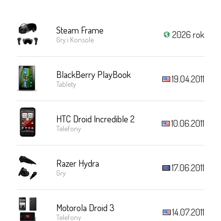
Steam Frame
2026 rok
Gry i Konsole
BlackBerry PlayBook
19.04.2011
Tablety
HTC Droid Incredible 2
10.06.2011
Telefony
Razer Hydra
17.06.2011
Gry
Motorola Droid 3
14.07.2011
Telefony