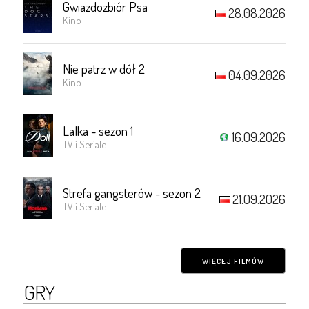
Gwiazdozbiór Psa
28.08.2026
Kino
Nie patrz w dół 2
04.09.2026
Kino
Lalka - sezon 1
16.09.2026
TV i Seriale
Strefa gangsterów - sezon 2
21.09.2026
TV i Seriale
WIĘCEJ FILMÓW
GRY