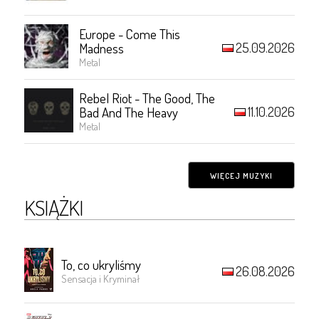
Europe - Come This
25.09.2026
Madness
Metal
Rebel Riot - The Good, The
11.10.2026
Bad And The Heavy
Metal
WIĘCEJ MUZYKI
KSIĄŻKI
To, co ukryliśmy
26.08.2026
Sensacja i Kryminał