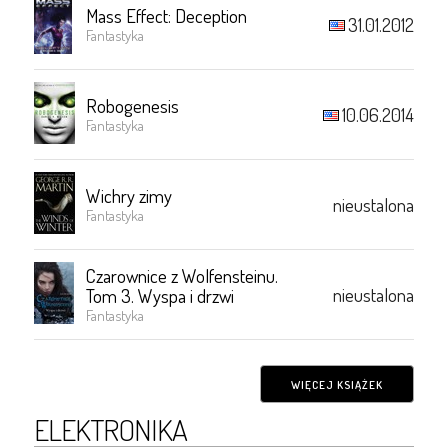
Mass Effect: Deception
31.01.2012
Fantastyka
Robogenesis
10.06.2014
Fantastyka
Wichry zimy
nieustalona
Fantastyka
Czarownice z Wolfensteinu.
nieustalona
Tom 3. Wyspa i drzwi
Fantastyka
WIĘCEJ KSIĄŻEK
ELEKTRONIKA