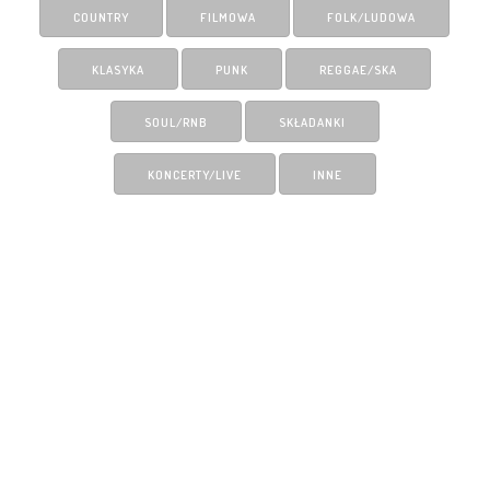
COUNTRY
FILMOWA
FOLK/LUDOWA
KLASYKA
PUNK
REGGAE/SKA
SOUL/RNB
SKŁADANKI
KONCERTY/LIVE
INNE