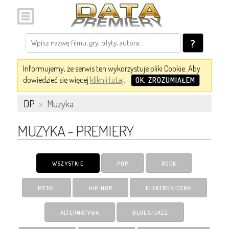
?
Informujemy, że serwis ten wykorzystuje pliki Cookie. Aby
dowiedzieć się więcej
kliknij tutaj
.
OK, ZROZUMIAŁEM
DP
»
Muzyka
MUZYKA - PREMIERY
WSZYSTKIE
POP
ROCK
METAL
HIP-HOP
ELEKTRONICZNA
ALTERNATYWA
BLUES/JAZZ