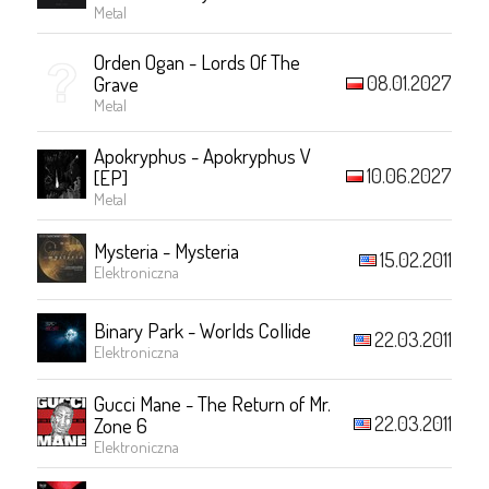
Metal
Orden Ogan - Lords Of The
08.01.2027
Grave
Metal
Apokryphus - Apokryphus V
10.06.2027
[EP]
Metal
Mysteria - Mysteria
15.02.2011
Elektroniczna
Binary Park - Worlds Collide
22.03.2011
Elektroniczna
Gucci Mane - The Return of Mr.
22.03.2011
Zone 6
Elektroniczna