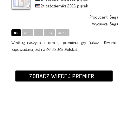
24 października 2025, piątek
Producent:
Sega
Wydawca:
Sega
NS
NS2
PC
PS4
XONE
Według naszych informacji premiera gry 'Yakuza: Kiwami'
zapowiadana jest na 24.10.2025 (Polska).
ZOBACZ WIĘCEJ PREMIER...