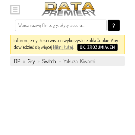
?
Informujemy, że serwis ten wykorzystuje pliki Cookie. Aby
dowiedzieć się więcej
kliknij tutaj
.
OK, ZROZUMIAŁEM
DP
»
Gry
»
Switch
»
Yakuza: Kiwami