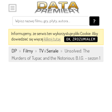
?
Informujemy, że serwis ten wykorzystuje pliki Cookie. Aby
dowiedzieć się więcej
kliknij tutaj
.
OK, ZROZUMIAŁEM
DP
»
Filmy
»
TV i Seriale
»
Unsolved: The
Murders of Tupac and the Notorious B.I.G. - sezon 1