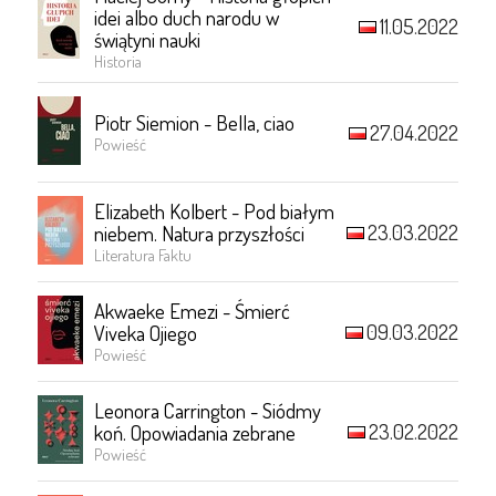
idei albo duch narodu w
11.05.2022
świątyni nauki
Historia
Piotr Siemion - Bella, ciao
27.04.2022
Powieść
Elizabeth Kolbert - Pod białym
23.03.2022
niebem. Natura przyszłości
Literatura Faktu
Akwaeke Emezi - Śmierć
09.03.2022
Viveka Ojiego
Powieść
Leonora Carrington - Siódmy
23.02.2022
koń. Opowiadania zebrane
Powieść