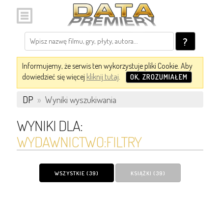
?
Informujemy, że serwis ten wykorzystuje pliki Cookie. Aby
dowiedzieć się więcej
kliknij tutaj
.
OK, ZROZUMIAŁEM
DP
»
Wyniki wyszukiwania
WYNIKI DLA:
WYDAWNICTWO:FILTRY
WSZYSTKIE (39)
KSIĄŻKI (39)