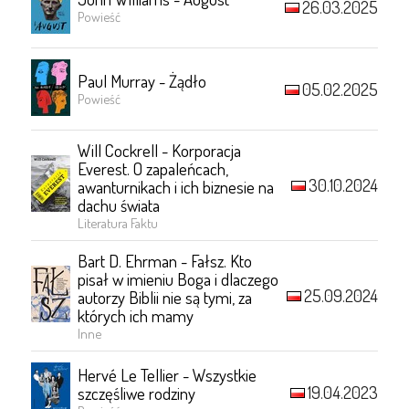
26.03.2025
Powieść
Paul Murray - Żądło
05.02.2025
Powieść
Will Cockrell - Korporacja
Everest. O zapaleńcach,
30.10.2024
awanturnikach i ich biznesie na
dachu świata
Literatura Faktu
Bart D. Ehrman - Fałsz. Kto
pisał w imieniu Boga i dlaczego
25.09.2024
autorzy Biblii nie są tymi, za
których ich mamy
Inne
Hervé Le Tellier - Wszystkie
19.04.2023
szczęśliwe rodziny