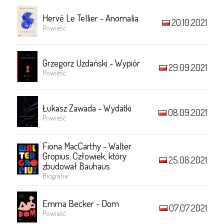
Hervé Le Tellier - Anomalia
20.10.2021
Powieść
Grzegorz Uzdański - Wypiór
29.09.2021
Powieść
Łukasz Zawada - Wydatki
08.09.2021
Powieść
Fiona MacCarthy - Walter
Gropius. Człowiek, który
25.08.2021
zbudował Bauhaus
Biografie
Emma Becker - Dom
07.07.2021
Powieść