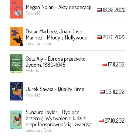
Megan Nolan - Akty desperacji
16.02.2022
Powieść
Oscar Martinez, Juan Jose
26.01.2022
Marinez - Młody z Hollywood
Literatura Faktu
Götz Aly - Europa przeciwko
17.11.2021
Żydom. 1880-1945
Historia
Jurek Sawka - Quality Time
03.11.2021
Powieść
Sunaura Taylor - Bydlęce
brzemię. Wyzwolenie ludzi z
27.10.2021
niepełnosprawnością i zwierząt
Literatura Faktu