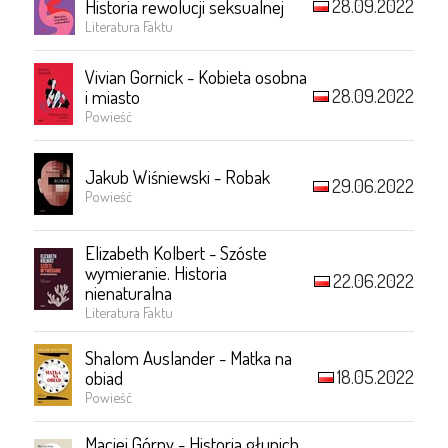
28.09.2022
Historia rewolucji seksualnej
Literatura Faktu
Vivian Gornick - Kobieta osobna
28.09.2022
i miasto
Powieść
Jakub Wiśniewski - Robak
29.06.2022
Powieść
Elizabeth Kolbert - Szóste
wymieranie. Historia
22.06.2022
nienaturalna
Literatura Faktu
Shalom Auslander - Matka na
18.05.2022
obiad
Powieść
Maciej Górny - Historia głupich