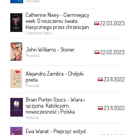
Powieść
Catherine Nixey - Ciemniejący
wiek. O niszczeniu świata
22.03.2023
klasycznego przez chrześcijan
Literatura Faktu
John Williams - Stoner
22.02.2023
Powieść
Alejandro Zambra - Chilijski
23.11.2022
poeta
Powieść
Brian Porter-Szucs - Wiara i
ojczyzna. Katolicyzm,
23.11.2022
nowoczesność i Polska
Historia
Ewa Wanat - Pieprzyć wstyd.