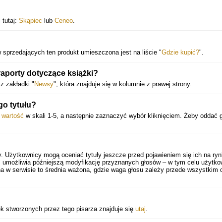
 tutaj:
Skąpiec
lub
Ceneo
.
w sprzedających ten produkt umieszczona jest na liście "
Gdzie kupić?
".
raporty dotyczące książki?
z zakładki "
Newsy
", która znajduje się w kolumnie z prawej strony.
o tytułu?
ą
wartość
w skali 1-5, a następnie zaznaczyć wybór kliknięciem. Żeby oddać 
. Użytkownicy mogą oceniać tytuły jeszcze przed pojawieniem się ich na ryn
 umożliwia późniejszą modyfikację przyznanych głosów – w tym celu użytko
a w serwisie to średnia ważona, gdzie waga głosu zależy przede wszystkim 
ek stworzonych przez tego pisarza znajduje się
utaj
.