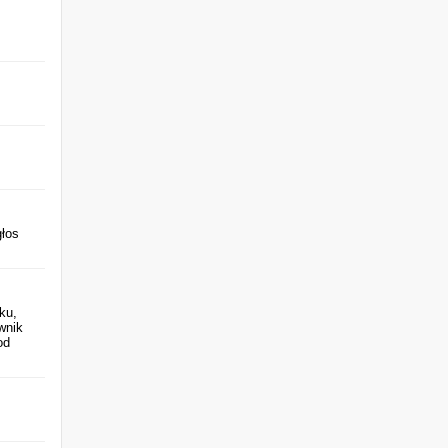
głos
ku,
wnik
od