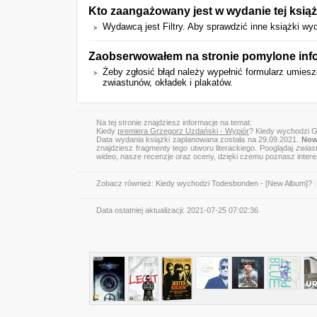
Kto zaangażowany jest w wydanie tej książ
Wydawcą jest Filtry. Aby sprawdzić inne książki wyda
Zaobserwowałem na stronie pomylone info
Żeby zgłosić błąd należy wypełnić formularz umie
zwiastunów, okładek i plakatów.
Na tej stronie znajdziesz informacje na temat:
Kiedy
premiera Grzegorz Uzdański - Wypiór
? Kiedy wychodzi G
Data wydania książki zaplanowana została na 29.09.2021.
Now
znajdziesz fragmenty tego utworu literackiego. Pooglądaj
zwias
wideo, nasze recenzje oraz oceny, dzięki czemu poznasz inter
Zobacz również:
Kiedy wychodzi Todesbonden - [New Album]?
|
Data ostatniej aktualizacji:
2021-07-25 07:02:36