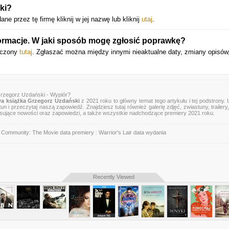
ki?
ne przez tę firmę kliknij w jej nazwę lub kliknij
utaj
.
rmacje. W jaki sposób mogę zgłosić poprawkę?
szczony
tutaj
. Zgłaszać można między innymi nieaktualne daty, zmiany opisów
rzegorz Uzdański - Wypiór?
a książka Grzegorz Uzdański
z 2021 roku to główny temat tego artykułu i tej podstrony.
tun
i przeczytaj naszą zapowiedź. Znajdziesz tutaj również galerię zdjęć, zwiastuny, trailery,
esujące nowości oraz zapowiedzi, a także wszystkie nadchodzące premiery 2021 roku.
Community: The Movie data premiery
|
Warrior's Lair data wydania
Recently Viewed