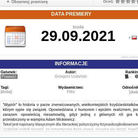
Obserwuj premierę
Oceń:
DATA PREMIERY
środa
29.09.2021
zgłoś popr
INFORMACJE
Gatunek:
Autor:
Rankin
Powieść
Grzegorz Uzdański
-
Tagi:
Wydawnictwo:
Odnośnik
[dodaj]
Filtry
[doda
"Wypiór" to historia o parze znerwicowanych, wielkomiejskich trzydziestolatków
którym sypie się związek. Opowiedziana z humorem i epickim realizmem, jes
zarazem opowieścią niesamowitą, gdyż jedną z głównych ról gra t
przeistoczony w wampira Adam Mickiewicz.
Tekst jest napisany klasycznym dla literackiej polszczyzny trzynastozgłoskowcem
Uzdański potrafi sprawić, że romantyczna fraza ożywa, zaczyna się skrzyć, bawić
zachwycać. Potrafi o wiele więcej, bo "Wypiór" to nie tylko pokaz językoweg