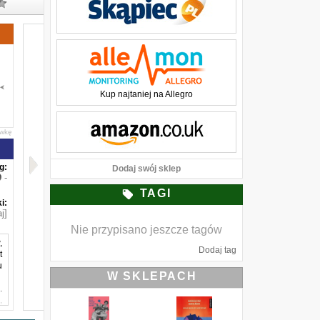
Kup najtaniej na Allegro
awkę
g:
Dodaj swój sklep
-
TAGI
i:
j]
Nie przypisano jeszcze tagów
,
Dodaj tag
t
u
W SKLEPACH
.
,
o