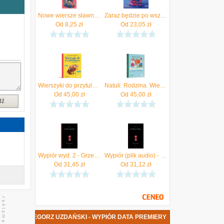
ż
z
Nowe wiersze sławnych poetów
Zaraz będzie po wszystkim. Audiobook GRZEGORZ UZDAŃSKI
,
Od
8,25
zł
Od
23,05
zł
i
.
w
Wierszyki do przytulania. Zwierzęta Natuli
Natuli. Rodzina. Wierszyki Do Chichotania. Książeczka Dla Dzieci
Od
45,00
zł
Od
45,00
zł
dź
Wypiór wyd. 2 - Grzegorz Uzdański
Wypiór (plik audio) - Karnawałowe ceny HITÓW. Słuchaj z przyjemnością.
Od
31,45
zł
Od
31,12
zł
IĄŻKA GRZEGORZ UZDAŃSKI - WYPIÓR DATA PREMIERY