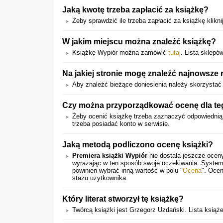
Jaką kwotę trzeba zapłacić za książkę?
Żeby sprawdzić ile trzeba zapłacić za książkę kliknij
W jakim miejscu można znaleźć książkę?
Książkę Wypiór można zamówić
tutaj
. Lista sklepó
Na jakiej stronie mogę znaleźć najnowsze 
Aby znaleźć bieżące doniesienia należy skorzystać 
Czy można przyporządkować ocenę dla teg
Żeby ocenić książkę trzeba zaznaczyć odpowiedni
trzeba posiadać konto w serwisie.
Jaką metodą podliczono ocenę książki?
Premiera książki Wypiór
nie dostała jeszcze oceny
wyrażając w ten sposób swoje oczekiwania. System
powinien wybrać inną wartość w polu "
Ocena
". Ocen
stażu użytkownika.
Który literat stworzył tę książkę?
Twórcą książki jest Grzegorz Uzdański. Lista książ