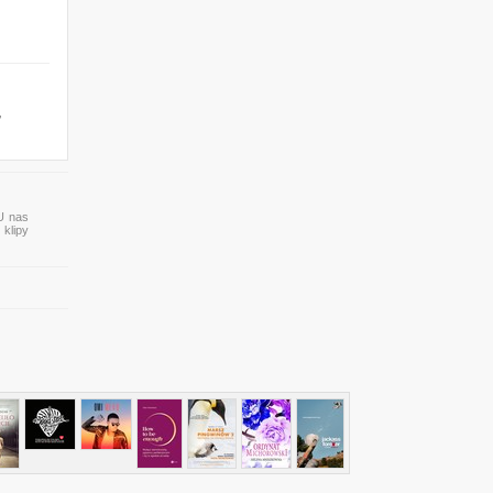
,
 U nas
 klipy