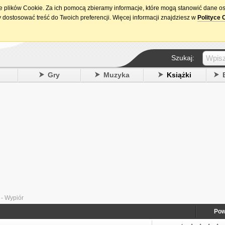
ie plików Cookie. Za ich pomocą zbieramy informacje, które mogą stanowić dane o
15. urodziny DataPremiery.pl
 dostosować treść do Twoich preferencji. Więcej informacji znajdziesz w
Polityce 
Szukaj:
y
Gry
Muzyka
Książki
- Wypiór
Pow