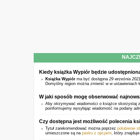
NAJCZ
Kiedy książka Wypiór będzie udostępnion
Książka Wypiór
ma być dostępna
29 września 202
Domyślny region można zmienić w w ustawieniach k
W jaki sposób mogę obserwować najnowsz
Aby otrzymywać wiadomości o książce skorzystaj z
poinformujemy wysyłając wiadomość na podany adres 
Czy dostępna jest możliwość polecenia k
Tytuł zarekomendować można poprzez
polubienie s
umieszczone są na
pasku z opcjami
, który znajduje