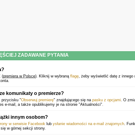
ĘŚCIEJ ZADAWANE PYTANIA
a?
1
(
premiera w Polsce
).
Kliknij w wybraną
flagę
, żeby wyświetlić datę z innego 
onta.
e komunikaty o premierze?
 przycisku "
Obserwuj premierę
" znajdującego się na
pasku z opcjami
. O zmi
e-mail, a także opublikujemy je na stronie "Aktualności".
siążki innym osobom?
trony w serwisie Facebook
lub
ysłanie wiadomości na e-mail znajomych
. Funk
 się w górnej sekcji strony.