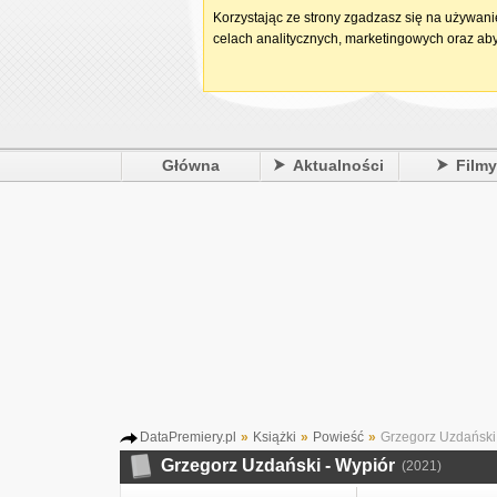
Korzystając ze strony zgadzasz się na używan
celach analitycznych, marketingowych oraz aby
Główna
Aktualności
Film
DataPremiery.pl
»
Książki
»
Powieść
»
Grzegorz Uzdański 
Grzegorz Uzdański - Wypiór
(2021)