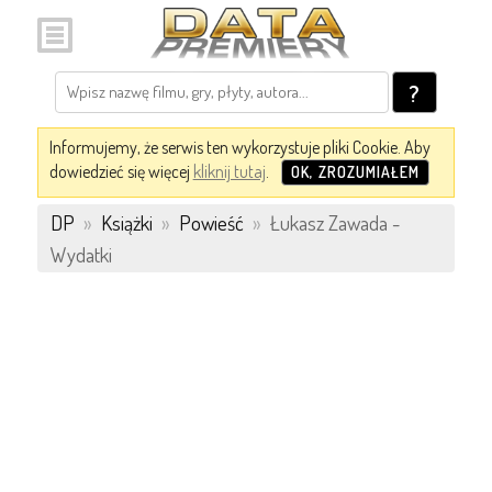
?
Informujemy, że serwis ten wykorzystuje pliki Cookie. Aby
dowiedzieć się więcej
kliknij tutaj
.
OK, ZROZUMIAŁEM
DP
»
Książki
»
Powieść
»
Łukasz Zawada -
Wydatki