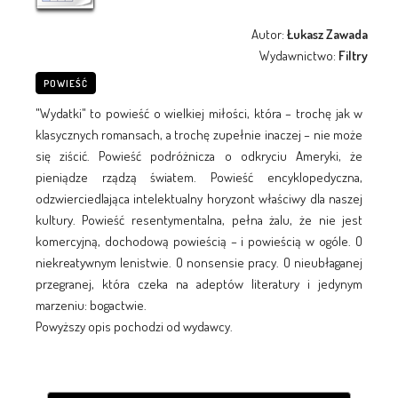
Autor:
Łukasz Zawada
Wydawnictwo:
Filtry
POWIEŚĆ
"Wydatki" to powieść o wielkiej miłości, która – trochę jak w
klasycznych romansach, a trochę zupełnie inaczej – nie może
się ziścić. Powieść podróżnicza o odkryciu Ameryki, że
pieniądze rządzą światem. Powieść encyklopedyczna,
odzwierciedlająca intelektualny horyzont właściwy dla naszej
kultury. Powieść resentymentalna, pełna żalu, że nie jest
komercyjną, dochodową powieścią – i powieścią w ogóle. O
niekreatywnym lenistwie. O nonsensie pracy. O nieubłaganej
przegranej, która czeka na adeptów literatury i jedynym
marzeniu: bogactwie.
Powyższy opis pochodzi od wydawcy.