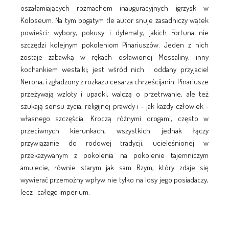
oszałamiających rozmachem inauguracyjnych igrzysk w
Koloseum. Na tym bogatym tle autor snuje zasadniczy wątek
powieści: wybory, pokusy i dylematy, jakich Fortuna nie
szczędzi kolejnym pokoleniom Pinariuszów. Jeden z nich
zostaje zabawką w rękach osławionej Messaliny, inny
kochankiem westalki; jest wśród nich i oddany przyjaciel
Nerona, i zgładzony z rozkazu cesarza chrześcijanin. Pinariusze
przeżywają wzloty i upadki, walczą o przetrwanie, ale też
szukają sensu życia, religijnej prawdy i - jak każdy człowiek -
własnego szczęścia. Kroczą różnymi drogami, często w
przeciwnych kierunkach, wszystkich jednak łączy
przywiązanie do rodowej tradycji, ucieleśnionej w
przekazywanym z pokolenia na pokolenie tajemniczym
amulecie, równie starym jak sam Rzym, który zdaje się
wywierać przemożny wpływ nie tylko na losy jego posiadaczy,
lecz i całego imperium.