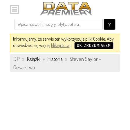
?
Informujemy, że serwis ten wykorzystuje pliki Cookie. Aby
dowiedzieć się więcej
kliknij tutaj
.
OK, ZROZUMIAŁEM
DP
»
Książki
»
Historia
»
Steven Saylor -
Cesarstwo