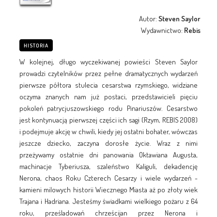
Autor:
Steven Saylor
Wydawnictwo:
Rebis
HISTORIA
W kolejnej, długo wyczekiwanej powieści Steven Saylor
prowadzi czytelników przez pełne dramatycznych wydarzeń
pierwsze półtora stulecia cesarstwa rzymskiego, widziane
oczyma znanych nam już postaci, przedstawicieli pięciu
pokoleń patrycjuszowskiego rodu Pinariuszów. Cesarstwo
jest kontynuacją pierwszej części ich sagi (Rzym, REBIS 2008)
i podejmuje akcję w chwili, kiedy jej ostatni bohater, wówczas
jeszcze dziecko, zaczyna dorosłe życie. Wraz z nimi
przeżywamy ostatnie dni panowania Oktawiana Augusta,
machinacje Tyberiusza, szaleństwo Kaliguli, dekadencję
Nerona, chaos Roku Czterech Cesarzy i wiele wydarzeń -
kamieni milowych historii Wiecznego Miasta aż po złoty wiek
Trajana i Hadriana. Jesteśmy świadkami wielkiego pożaru z 64
roku, prześladowań chrześcijan przez Nerona i