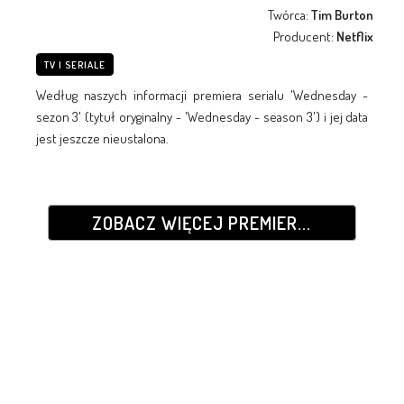
Twórca:
Tim Burton
Producent:
Netflix
TV I SERIALE
Według naszych informacji premiera serialu 'Wednesday -
sezon 3' (tytuł oryginalny - 'Wednesday - season 3') i jej data
jest jeszcze nieustalona.
ZOBACZ WIĘCEJ PREMIER...