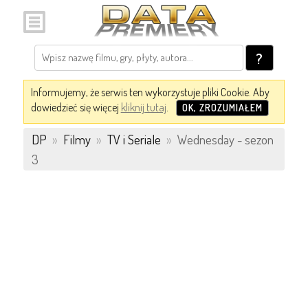
?
Informujemy, że serwis ten wykorzystuje pliki Cookie. Aby
dowiedzieć się więcej
kliknij tutaj
.
OK, ZROZUMIAŁEM
DP
»
Filmy
»
TV i Seriale
»
Wednesday - sezon
3