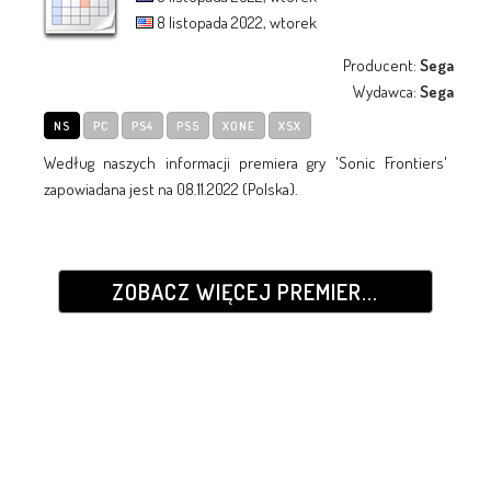
8 listopada 2022, wtorek
Producent:
Sega
Wydawca:
Sega
NS
PC
PS4
PS5
XONE
XSX
Według naszych informacji premiera gry 'Sonic Frontiers'
zapowiadana jest na 08.11.2022 (Polska).
ZOBACZ WIĘCEJ PREMIER...