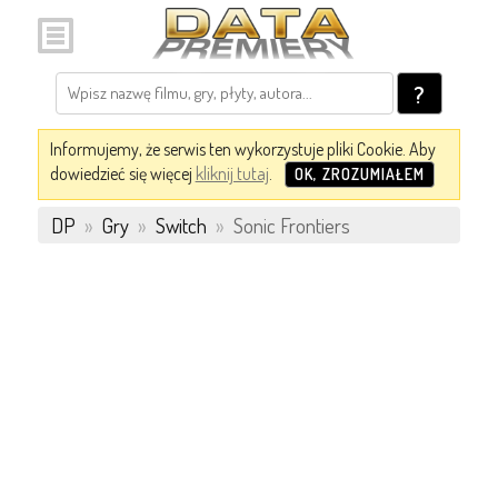
?
Informujemy, że serwis ten wykorzystuje pliki Cookie. Aby
dowiedzieć się więcej
kliknij tutaj
.
OK, ZROZUMIAŁEM
DP
»
Gry
»
Switch
»
Sonic Frontiers