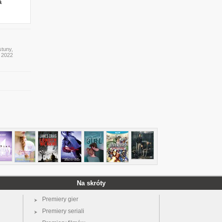
a
stuny,
y 2022
Na skróty
Premiery gier
Premiery seriali