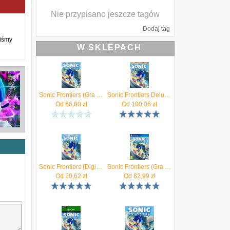
Nie przypisano jeszcze tagów
Dodaj tag
liśmy
W SKLEPACH
Sonic Frontiers (Gra NS Digital)
Sonic Frontiers Deluxe Edition (Digital)
Od
66,80
zł
Od
100,06
zł
Sonic Frontiers (Digital)
Sonic Frontiers (Gra PS4)
Od
20,62
zł
Od
82,99
zł