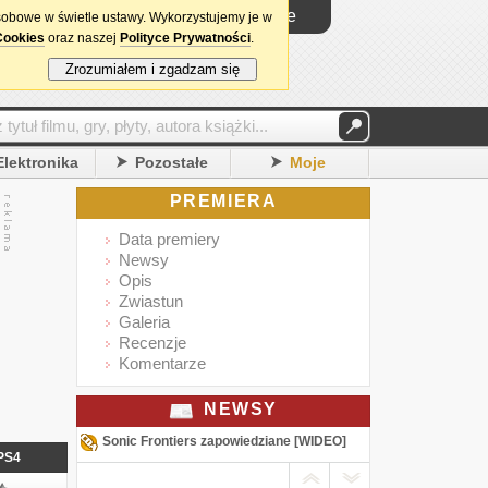
Logowanie
sobowe w świetle ustawy. Wykorzystujemy je w
Cookies
oraz naszej
Polityce Prywatności
.
Zrozumiałem i zgadzam się
Elektronika
Pozostałe
Moje
PREMIERA
Data premiery
Newsy
Opis
Zwiastun
Galeria
Recenzje
Komentarze
NEWSY
Sonic Frontiers zapowiedziane [WIDEO]
PS4