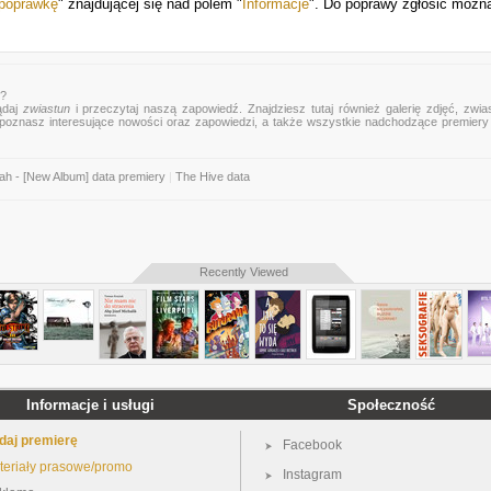
 poprawkę
" znajdującej się nad polem "
Informacje
". Do poprawy zgłosić możn
s?
ądaj
zwiastun
i przeczytaj naszą zapowiedź. Znajdziesz tutaj również galerię zdjęć, zwia
mu poznasz interesujące nowości oraz zapowiedzi, a także wszystkie nadchodzące premier
rah - [New Album] data premiery
|
The Hive data
Recently Viewed
Informacje i usługi
Społeczność
daj premierę
Facebook
teriały prasowe/promo
Instagram