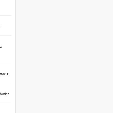
i
a
stać z
również