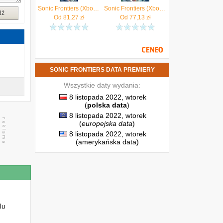
Sonic Frontiers (Xbox Series Key)
Sonic Frontiers (Xbox One Key)
dź
Od
81,27
zł
Od
77,13
zł
SONIC FRONTIERS DATA PREMIERY
Wszystkie daty wydania:
8 listopada 2022, wtorek
(
polska data
)
8 listopada 2022, wtorek
(
europejska data
)
8 listopada 2022, wtorek
(amerykańska data)
lu