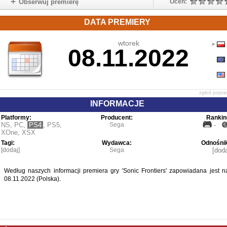
Obserwuj premierę
Oceń:
DATA PREMIERY
wtorek
08.11.2022
zgłoś popr
INFORMACJE
Platformy:
Producent:
Rankin
NS
,
PC
,
PS4
,
PS5
,
Sega
-
XOne
,
XSX
Tagi:
Wydawca:
Odnośnik
[dodaj]
Sega
[doda
Według naszych informacji premiera gry 'Sonic Frontiers' zapowiadana jest n
08.11.2022 (Polska).