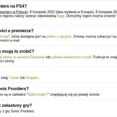
tiers na PS4?
premiery w Polsce
), 8 listopada 2022 (data wydania w Europie), 8 listopada 2
go regionu należy wybrać odpowiednią
flagę
. Domyślny region można zmienić
ści o premierze?
emierę
", która dostępna jest na
pasku z opcjami
. Zmiany można zobaczyć na 
mości e-mail.
k mogę to zrobić?
ie strony w serwisie Facebook
lub
ysłanie wiadomości e-mail
. Funkcje te znaj
ści strony.
 tutaj:
Ceneo
lub
Skąpiec
.
onic Frontiers?
ne są w zakładce "
Gdzie kupić?
" znajdującej się po prawej stronie.
z zwiastuny gry?
z gry Sonic Frontiers.