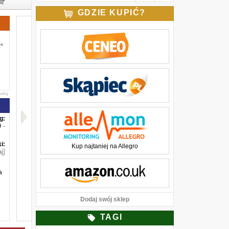
GDZIE KUPIĆ?
awkę
g:
-
i:
Kup najtaniej na Allegro
j]
a
Dodaj swój sklep
TAGI