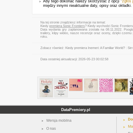
Aby tego dokonać należy skorzystać z opcji "
zgłoś
między innymi nieaktualne daty, opisy oraz okładki.
Na tej stronie znajdziesz informacje na temat:
Kiedy
premiera Sonic Frontiers
? Kiedy wychodzi Sonic Frontier
Data wydania gry zaplanowana została na 08.11.2022. Poogl
trailery, klipy wideo, nasze recenzje oraz oceny, dzięki cze
roku.
Zobacz również:
Kiedy premiera Inemeri: A Familiar World?
|
Sir
Data ostatniej aktualizacji:
2026-05-23 00:02:58
DataPremiery.pl
Do
Wersja mobilna
Ma
O nas