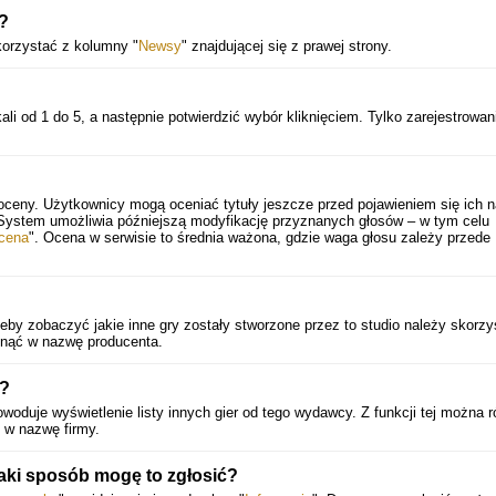
y?
korzystać z kolumny "
Newsy
" znajdującej się z prawej strony.
ali od 1 do 5, a następnie potwierdzić wybór kliknięciem. Tylko zarejestrowan
oceny. Użytkownicy mogą oceniać tytuły jeszcze przed pojawieniem się ich n
 System umożliwia późniejszą modyfikację przyznanych głosów – w tym celu
cena
". Ocena w serwisie to średnia ważona, gdzie waga głosu zależy przede
?
by zobaczyć jakie inne gry zostały stworzone przez to studio należy skorzy
iknąć w nazwę producenta.
y?
woduje wyświetlenie listy innych gier od tego wydawcy. Z funkcji tej można 
ąc w nazwę firmy.
jaki sposób mogę to zgłosić?