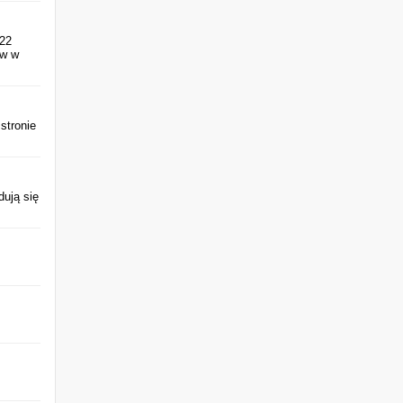
022
 w w
stronie
dują się