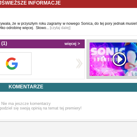
JŚWIEŻSZE INFORMACJE
ecywała, że w przyszłym roku zagramy w nowego Sonica, do tej pory jednak musie
ylko odrobinę więcej. Słowo...
[czytaj dalej]
(1)
więcej >
KOMENTARZE
Nie ma jeszcze komentarzy
podziel się swoją opinią na temat tej premiery!