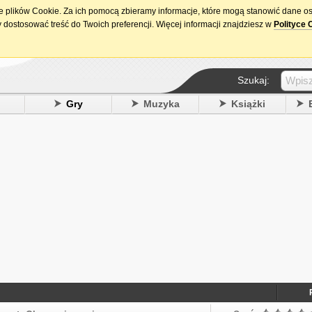
ie plików Cookie. Za ich pomocą zbieramy informacje, które mogą stanowić dane o
15. urodziny DataPremiery.pl
 dostosować treść do Twoich preferencji. Więcej informacji znajdziesz w
Polityce 
Szukaj:
y
Gry
Muzyka
Książki