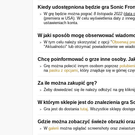
Kiedy udostępniona będzie gra Sonic Fron
W grę będzie można pograć
8 listopada 2022
(
data 
(premiera w USA).
W celu wyświetlenia daty z inne
ustawieniach konta.
W jaki sposób mogę obserwować wiadomo
W tym celu należy skorzystać z opcji "
Obserwuj pr
"Aktualności" lub otrzymać powiadomienie we wiado
Chcę poinformować o grze inne osoby. Ja
Grę można polecić innym osobom poprzez
polubien
na
pasku z opcjami
, który znajduje się w górnej czę
Za ile można zakupić grę?
Żeby dowiedzieć się ile należy odłożyć na grę kliknij
W którym sklepie jest do znalezienia gra S
Gra jest do dostania
tutaj
. Wszystkie sklepy dostęp
Gdzie można zobaczyć świeże obrazki ora
W
galerii
można oglądać screenshoty oraz zwiastuny 