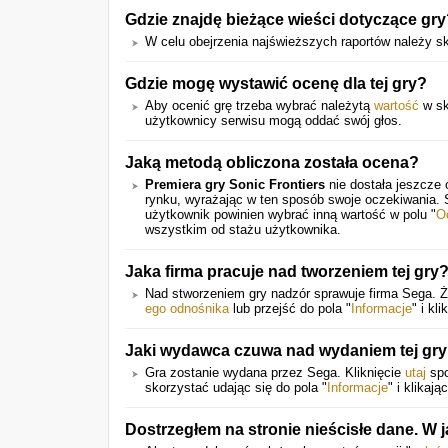
Gdzie znajdę bieżące wieści dotyczące gr
W celu obejrzenia najświeższych raportów należy s
Gdzie mogę wystawić ocenę dla tej gry?
Aby ocenić grę trzeba wybrać należytą
wartość
w sk
użytkownicy serwisu mogą oddać swój głos.
Jaką metodą obliczona została ocena?
Premiera gry Sonic Frontiers
nie dostała jeszcze 
rynku, wyrażając w ten sposób swoje oczekiwania.
użytkownik powinien wybrać inną wartość w polu "
O
wszystkim od stażu użytkownika.
Jaka firma pracuje nad tworzeniem tej gry
Nad stworzeniem gry nadzór sprawuje firma Sega. Że
ego odnośnika
lub przejść do pola "
Informacje
" i kl
Jaki wydawca czuwa nad wydaniem tej gr
Gra zostanie wydana przez Sega. Kliknięcie
utaj
spo
skorzystać udając się do pola "
Informacje
" i klikaj
Dostrzegłem na stronie nieścisłe dane. W 