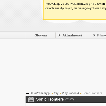
Korzystając ze strony zgadzasz się na używan
celach analitycznych, marketingowych oraz aby
Główna
Aktualności
Film
DataPremiery.pl
»
Gry
»
PlayStation 4
»
Sonic Frontiers
Sonic Frontiers
(2022)