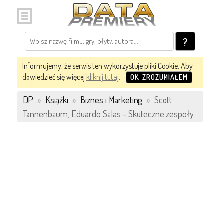
?
Informujemy, że serwis ten wykorzystuje pliki Cookie. Aby
dowiedzieć się więcej
kliknij tutaj
.
OK, ZROZUMIAŁEM
DP
»
Książki
»
Biznes i Marketing
»
Scott
Tannenbaum, Eduardo Salas - Skuteczne zespoły