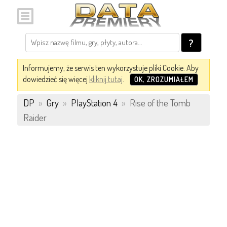
?
Informujemy, że serwis ten wykorzystuje pliki Cookie. Aby
dowiedzieć się więcej
kliknij tutaj
.
OK, ZROZUMIAŁEM
DP
»
Gry
»
PlayStation 4
»
Rise of the Tomb
Raider