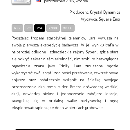
11 października 2016, wtorek
Producent:
Crystal Dynamics
Wydawca:
Square Enix
NS2
PC
PS4
X360
XONE
Podążając tropem starożytnej tajemnicy, Lara wyrusza na
swoją pierwszą ekspedycję badawczą. W jej wyniku trafia w
najbardziej odludne i zdradzieckie rejony Syberii, gdzie stara
się odkryć sekret nieśmiertelności, nim zrobi to bezwzględna
organizacja znana jako Trinity. Lara zmuszona będzie
wykorzystać swój spryt i zdolności przetrwania, zawrzeć nowe
sojusze oraz ostatecznie wstąpić na ścieżkę swojego
przeznaczenia jako tomb raider. Gracze doświadczą wartkiej
akcji, odwiedzą piękne i jednocześnie zabójcze lokacje,
zaangażują się w brutalną walkę partyzancką i będą
eksplorować zapierające dech w piersiach grobowce.