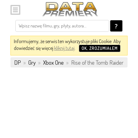
?
Informujemy, że serwis ten wykorzystuje pliki Cookie. Aby
dowiedzieć się więcej
kliknij tutaj
.
OK, ZROZUMIAŁEM
DP
»
Gry
»
Xbox One
»
Rise of the Tomb Raider