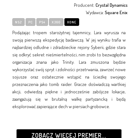
Producent:
Crystal Dynamics
Wydawca:
Square Enix
NS2
PC
PS4
X360
XONE
Podążając tropem starożytnej tajemnicy, Lara wyrusza na
swoją pierwszą ekspedycję badawczą. W jej wyniku trafia w
najbardziej odludne i zdradzieckie rejony Syberii, gdzie stara
się odkryć sekret nieśmiertelności, nim zrobi to bezwzględna
organizacja znana jako Trinity. Lara zmuszona będzie
wykorzystać swój spryt i zdolności przetrwania, zawrzeć nowe
sojusze oraz ostatecznie wstąpić na ścieżkę swojego
przeznaczenia jako tomb raider. Gracze doświadczą wartkiej
akcji, odwiedzą piękne i jednocześnie zabójcze lokacje,
zaangażują się w brutalną walkę partyzancką i będą
eksplorować zapierające dech w piersiach grobowce.
ZOBACZ WIĘCEJ PREMIER...