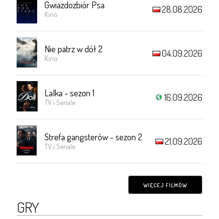
Gwiazdozbiór Psa
28.08.2026
Kino
Nie patrz w dół 2
04.09.2026
Kino
Lalka - sezon 1
16.09.2026
TV i Seriale
Strefa gangsterów - sezon 2
21.09.2026
TV i Seriale
WIĘCEJ FILMÓW
GRY