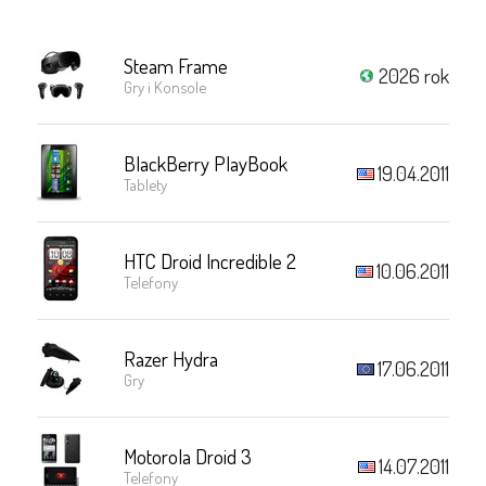
Steam Frame
2026 rok
Gry i Konsole
BlackBerry PlayBook
19.04.2011
Tablety
HTC Droid Incredible 2
10.06.2011
Telefony
Razer Hydra
17.06.2011
Gry
Motorola Droid 3
14.07.2011
Telefony