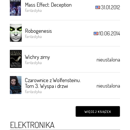
Mass Effect: Deception
31.01.2012
Fantastyka
Robogenesis
10.06.2014
Fantastyka
Wichry zimy
nieustalona
Fantastyka
Czarownice z Wolfensteinu.
nieustalona
Tom 3. Wyspa i drzwi
Fantastyka
WIĘCEJ KSIĄŻEK
ELEKTRONIKA