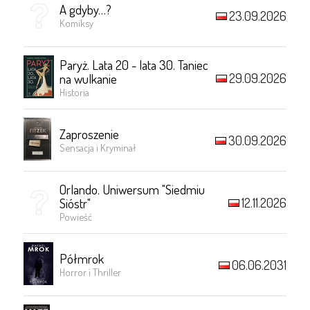
A gdyby…?
23.09.2026
Komiksy
Paryż. Lata 20 - lata 30. Taniec
29.09.2026
na wulkanie
Historia
Zaproszenie
30.09.2026
Sensacja i Kryminał
Orlando. Uniwersum "Siedmiu
12.11.2026
Sióstr"
Powieść
Półmrok
06.06.2031
Horror i Thriller