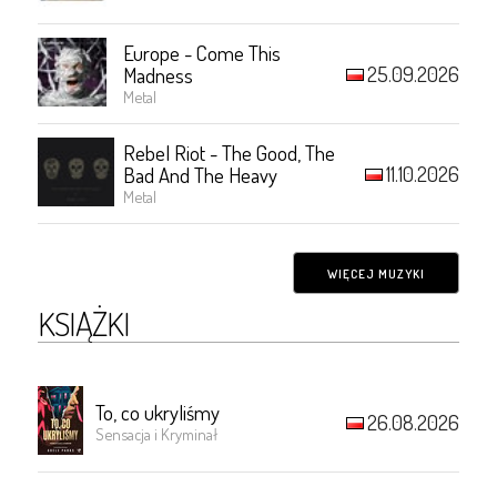
Europe - Come This
25.09.2026
Madness
Metal
Rebel Riot - The Good, The
11.10.2026
Bad And The Heavy
Metal
WIĘCEJ MUZYKI
KSIĄŻKI
To, co ukryliśmy
26.08.2026
Sensacja i Kryminał