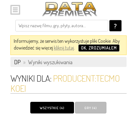
?
Informujemy, że serwis ten wykorzystuje pliki Cookie. Aby
dowiedzieć się więcej
kliknij tutaj
.
OK, ZROZUMIAŁEM
DP
»
Wyniki wyszukiwania
WYNIKI DLA:
PRODUCENT:TECMO
KOEI
WSZYSTKIE (4)
GRY (4)