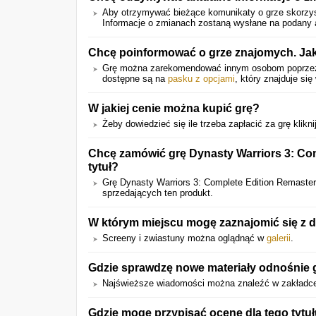
Aby otrzymywać bieżące komunikaty o grze skorzyst
Informacje o zmianach zostaną wysłane na podany a
Chcę poinformować o grze znajomych. Ja
Grę można zarekomendować innym osobom poprz
dostępne są na
pasku z opcjami
, który znajduje się
W jakiej cenie można kupić grę?
Żeby dowiedzieć się ile trzeba zapłacić za grę kliknij
Chcę zamówić grę Dynasty Warriors 3: Co
tytuł?
Grę Dynasty Warriors 3: Complete Edition Remast
sprzedających ten produkt.
W którym miejscu mogę zaznajomić się z d
Screeny i zwiastuny można oglądnąć w
galerii
.
Gdzie sprawdzę nowe materiały odnośnie 
Najświeższe wiadomości można znaleźć w zakładce
Gdzie mogę przypisać ocenę dla tego tytu