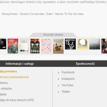
mu poznasz interesujące nowości oraz zapowiedzi, a także wszystkie nadchodzące premier
|
Rising Dream - System Corrupt data
|
Eulen - Names To The Sun data
Recently Viewed
Informacje i usługi
Społeczność
daj premierę
Facebook
teriały prasowe/promo
Instagram
klama
YouTube
a sklepów
Twitter
dgety
stęp do bazy danych (API)