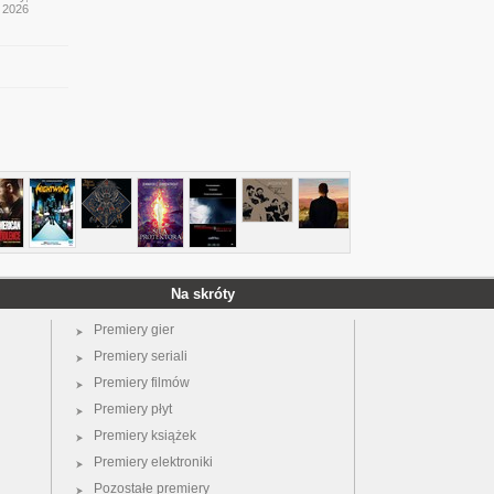
y 2026
Na skróty
Premiery gier
Premiery seriali
Premiery filmów
Premiery płyt
Premiery książek
Premiery elektroniki
Pozostałe premiery