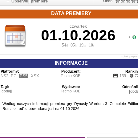
Obserwuj premierę
Oceń:
DATA PREMIERY
czwartek
01.10.2026
54
05
19
09
d
h
m
s
zgłoś popr
INFORMACJE
Platformy:
Producent:
Rankin
NS2
,
PC
,
PS5
,
XSX
Tecmo KOEI
139
7
Tagi:
Wydawca:
Odnośnik
[dodaj]
Tecmo KOEI
[doda
Według naszych informacji premiera gry 'Dynasty Warriors 3: Complete Editio
Remastered' zapowiadana jest na 01.10.2026.