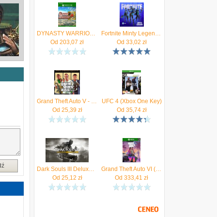
DYNASTY WARRIORS 9 Season Pass 3 (Xbox One Key)
Fortnite Minty Legends Pack + 1000 V-Bucks (Xbox Series Key)
Od
203,07
zł
Od
33,02
zł
Grand Theft Auto V - Criminal Enterprise Starter Pack (Xbox One Key)
UFC 4 (Xbox One Key)
Od
25,39
zł
Od
35,74
zł
dź
Dark Souls III Deluxe Edition (Xbox One Key)
Grand Theft Auto VI (Xbox Series Key)
Od
25,12
zł
Od
333,41
zł