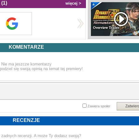
(1)
więcej >
KOMENTARZE
Nie ma jeszcze komentarzy
podziel się swoją opinią na temat tej premiery!
Zatwier
Zawiera spoiler
RECENZJE
 żadnych recenzji. A może Ty dodasz swoją?