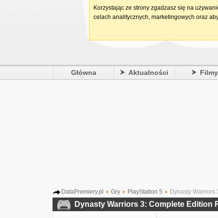
Korzystając ze strony zgadzasz się na używan
celach analitycznych, marketingowych oraz aby
Główna
Aktualności
Film
DataPremiery.pl
»
Gry
»
PlayStation 5
»
Dynasty Warriors 
Dynasty Warriors 3: Complete Edition