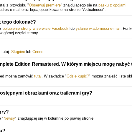
aj z przycisku "
Obserwuj premierę
" znajdującego się na
pasku z opcjami
.
dres e-mail oraz będą opublikowane na stronie "Aktualności".
k tego dokonać?
ez
polubienie strony w serwisie Facebook
lub
ysłanie wiadomości e-mail
. Funk
 w górnej części strony.
 tutaj:
Skąpiec
lub
Ceneo
.
mplete Edition Remastered. W którym miejscu mogę nabyć 
ered można zamówić
tutaj
. W zakładce "
Gdzie kupić?
" można znaleźć listę sk
ostępnymi obrazkami oraz trailerami gry?
gry?
 "
Newsy
" znajdującej się w kolumnie po prawej stronie.
łu?