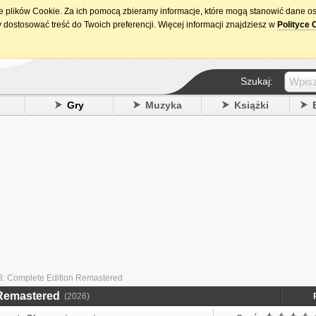
ie plików Cookie. Za ich pomocą zbieramy informacje, które mogą stanowić dane o
15. urodziny DataPremiery.pl
 dostosować treść do Twoich preferencji. Więcej informacji znajdziesz w
Polityce 
Szukaj:
y
Gry
Muzyka
Książki
3: Complete Edition Remastered
 Remastered
(2026)