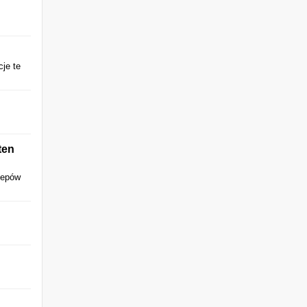
cje te
ten
lepów