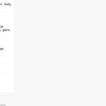
em. Swój
cję
, gdzie
ego
stuny,