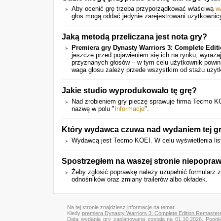
Aby ocenić grę trzeba przyporządkować właściwą
w
głos mogą oddać jedynie zarejestrowani użytkownic
Jaką metodą przeliczana jest nota gry?
Premiera gry Dynasty Warriors 3: Complete Edit
jeszcze przed pojawieniem się ich na rynku, wyraż
przyznanych głosów – w tym celu użytkownik powini
waga głosu zależy przede wszystkim od stażu użyt
Jakie studio wyprodukowało tę grę?
Nad zrobieniem gry pieczę sprawuje firma Tecmo KO
nazwę w polu "
Informacje
".
Który wydawca czuwa nad wydaniem tej g
Wydawcą jest Tecmo KOEI. W celu wyświetlenia listy
Spostrzegłem na waszej stronie niepopra
Żeby zgłosić poprawkę należy uzupełnić formularz 
odnośników oraz zmiany trailerów albo okładek.
Na tej stronie znajdziesz informacje na temat:
Kiedy
premiera Dynasty Warriors 3: Complete Edition Remaster
Data wydania gry zaplanowana została na 01.10.2026. Poogl