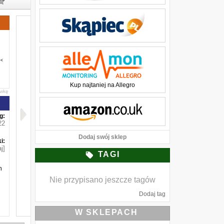
Kup najtaniej na Allegro
awkę
g:
22
Dodaj swój sklep
i:
j]
TAGI
n
Nie przypisano jeszcze tagów
Dodaj tag
W SKLEPACH