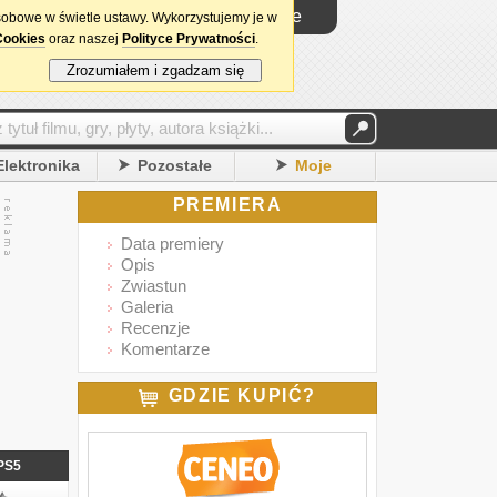
Logowanie
sobowe w świetle ustawy. Wykorzystujemy je w
Cookies
oraz naszej
Polityce Prywatności
.
Zrozumiałem i zgadzam się
Elektronika
Pozostałe
Moje
PREMIERA
Data premiery
Opis
Zwiastun
Galeria
Recenzje
Komentarze
GDZIE KUPIĆ?
PS5