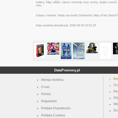
trailery, klipy wideo, nasze recenzje oraz oceny, dzięki cze
roku.
Zobacz również:
Kiedy wychodzi Onimusha: Way of the Sword?
Data ostatniej aktualizacji:
2026-06-05 23:51:29
DataPremiery.pl
Do
Wersja mobilna
Ma
O nas
Re
Pomoc
Dl
Regulamin
Wi
Polityka Prywatności
Do
Polityka Cookies