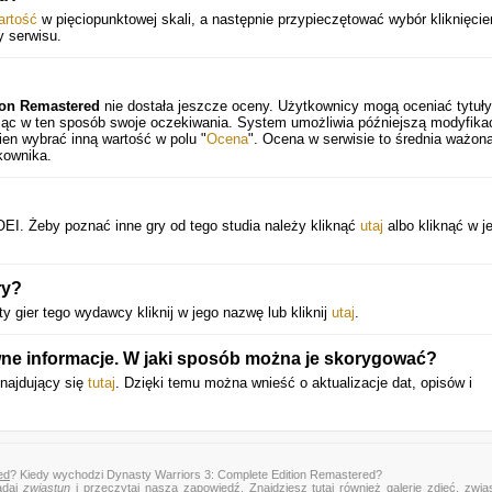
artość
w pięciopunktowej skali, a następnie przypieczętować wybór kliknięci
y serwisu.
ion Remastered
nie dostała jeszcze oceny. Użytkownicy mogą oceniać tytuły
ając w ten sposób swoje oczekiwania. System umożliwia późniejszą modyfika
en wybrać inną wartość w polu "
Ocena
". Ocena w serwisie to średnia ważona
kownika.
EI. Żeby poznać inne gry od tego studia należy kliknąć
utaj
albo kliknąć w j
ry?
 gier tego wydawcy kliknij w jego nazwę lub kliknij
utaj
.
wne informacje. W jaki sposób można je skorygować?
znajdujący się
tutaj
. Dzięki temu można wnieść o aktualizacje dat, opisów i
ed
? Kiedy wychodzi Dynasty Warriors 3: Complete Edition Remastered?
ądaj
zwiastun
i przeczytaj naszą zapowiedź. Znajdziesz tutaj również galerię zdjęć, zwia