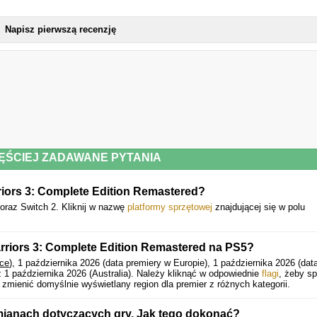
DYNASTY WARRIOR
Napisz pierwszą recenzję
ĘŚCIEJ ZADAWANE PYTANIA
iors 3: Complete Edition Remastered?
oraz Switch 2. Kliknij w nazwę
platformy sprzętowej
znajdującej się w polu
rriors 3: Complete Edition Remastered na PS5?
sce
), 1 października 2026 (data premiery w Europie), 1 października 2026 (dat
 1 października 2026 (Australia).
Należy kliknąć w odpowiednie
flagi
, żeby s
zmienić domyślnie wyświetlany region dla premier z różnych kategorii.
mianach dotyczących gry. Jak tego dokonać?