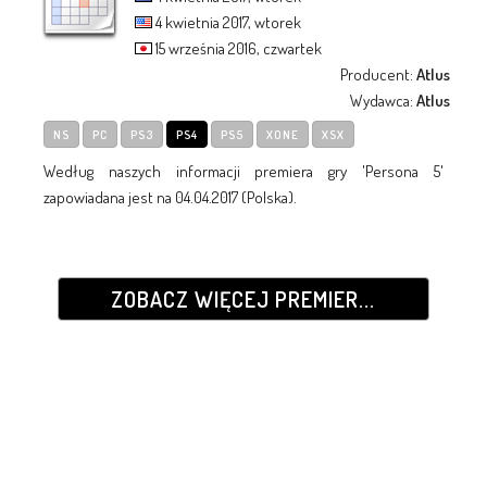
4 kwietnia 2017, wtorek
15 września 2016, czwartek
Producent:
Atlus
Wydawca:
Atlus
NS
PC
PS3
PS4
PS5
XONE
XSX
Według naszych informacji premiera gry 'Persona 5'
zapowiadana jest na 04.04.2017 (Polska).
ZOBACZ WIĘCEJ PREMIER...