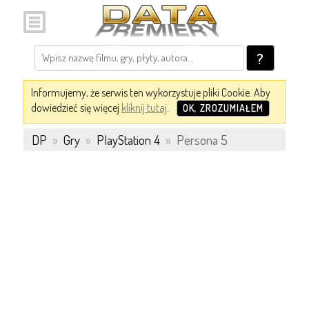
?
Informujemy, że serwis ten wykorzystuje pliki Cookie. Aby
dowiedzieć się więcej
kliknij tutaj
.
OK, ZROZUMIAŁEM
DP
»
Gry
»
PlayStation 4
»
Persona 5