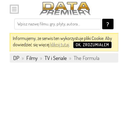
?
Informujemy, że serwis ten wykorzystuje pliki Cookie. Aby
dowiedzieć się więcej
kliknij tutaj
.
OK, ZROZUMIAŁEM
DP
»
Filmy
»
TV i Seriale
»
The Formula