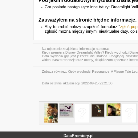
Pod jakimi dodatkowymi tytułami znana jes
Gra posiada następujące inne tytuły: Dreamlight Vall
Zauważyłem na stronie błędne informacje
Aby to zrobić należy uzupełnić formularz "
zgłoś pop
zgłosić można między innymi nieaktualne daty, opis
Na tej stronie znajdziesz informacje na temat:
Kiedy
premiera Disney Dreamlight Valley
? Kiedy wychodzi Disne
Data wydania gry jest jeszcze nieustalona. Pooglądaj
zwiastu
wideo, nasze recenzje oraz oceny, dzięki czemu poznasz inter
Zobacz również:
Kiedy wychodzi Resonance: A Plague Tale Le
Data ostatniej aktualizacji:
2022-09-25 22:21:06
DataPremiery.pl