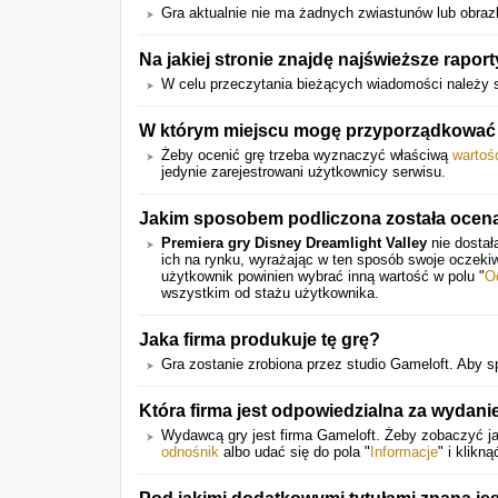
Gra aktualnie nie ma żadnych zwiastunów lub obraz
Na jakiej stronie znajdę najświeższe rapor
W celu przeczytania bieżących wiadomości należy 
W którym miejscu mogę przyporządkować n
Żeby ocenić grę trzeba wyznaczyć właściwą
wartoś
jedynie zarejestrowani użytkownicy serwisu.
Jakim sposobem podliczona została ocen
Premiera gry Disney Dreamlight Valley
nie dostał
ich na rynku, wyrażając w ten sposób swoje oczeki
użytkownik powinien wybrać inną wartość w polu "
O
wszystkim od stażu użytkownika.
Jaka firma produkuje tę grę?
Gra zostanie zrobiona przez studio Gameloft. Aby sp
Która firma jest odpowiedzialna za wydanie
Wydawcą gry jest firma Gameloft. Żeby zobaczyć ja
odnośnik
albo udać się do pola "
Informacje
" i klik