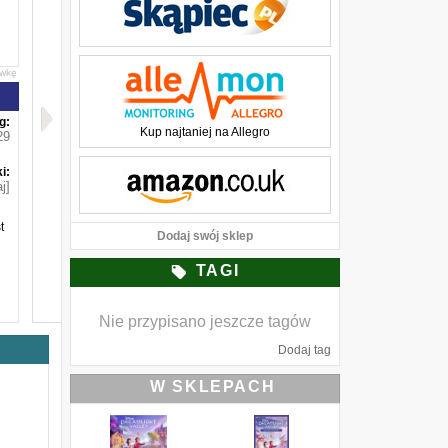
awkę
g:
Kup najtaniej na Allegro
29
i:
j]
t
Dodaj swój sklep
TAGI
Nie przypisano jeszcze tagów
Dodaj tag
W SKLEPACH