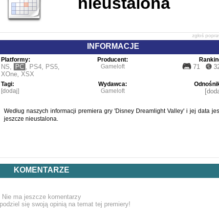
nieustalona
zgłoś popr
INFORMACJE
Platformy:
Producent:
Rankin
NS
,
PC
,
PS4
,
PS5
,
Gameloft
71
3
XOne
,
XSX
Tagi:
Wydawca:
Odnośnik
[dodaj]
Gameloft
[doda
Według naszych informacji premiera gry 'Disney Dreamlight Valley' i jej data jes
jeszcze nieustalona.
KOMENTARZE
Nie ma jeszcze komentarzy
podziel się swoją opinią na temat tej premiery!