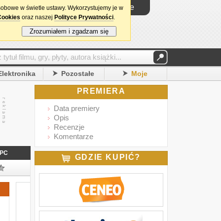
Logowanie
sobowe w świetle ustawy. Wykorzystujemy je w
Cookies
oraz naszej
Polityce Prywatności
.
Zrozumiałem i zgadzam się
Elektronika
Pozostałe
Moje
PREMIERA
Data premiery
Opis
Recenzje
Komentarze
PC
GDZIE KUPIĆ?