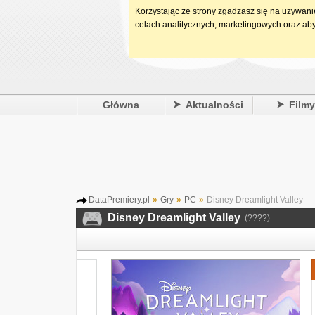
Korzystając ze strony zgadzasz się na używan
celach analitycznych, marketingowych oraz aby
Główna
Aktualności
Film
DataPremiery.pl
»
Gry
»
PC
»
Disney Dreamlight Valley
Disney Dreamlight Valley
(????)