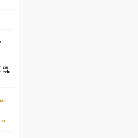
ć
m się
m celu
utaj
.
ć
en