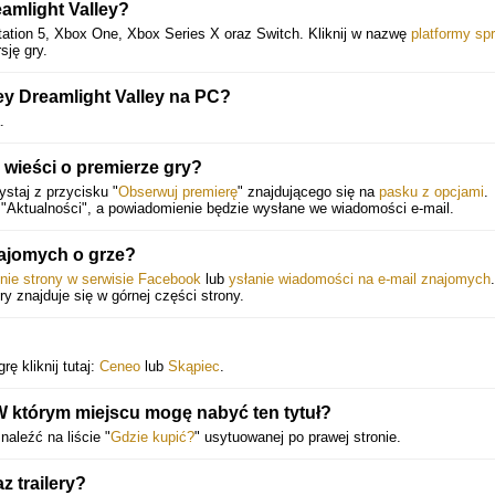
amlight Valley?
tation 5, Xbox One, Xbox Series X oraz Switch. Kliknij w nazwę
platformy sp
sję gry.
y Dreamlight Valley na PC?
.
wieści o premierze gry?
staj z przycisku "
Obserwuj premierę
" znajdującego się na
pasku z opcjami
.
"Aktualności", a powiadomienie będzie wysłane we wiadomości e-mail.
najomych o grze?
enie strony w serwisie Facebook
lub
ysłanie wiadomości na e-mail znajomych
.
óry znajduje się w górnej części strony.
ę kliknij tutaj:
Ceneo
lub
Skąpiec
.
 W którym miejscu mogę nabyć ten tytuł?
aleźć na liście "
Gdzie kupić?
" usytuowanej po prawej stronie.
 trailery?