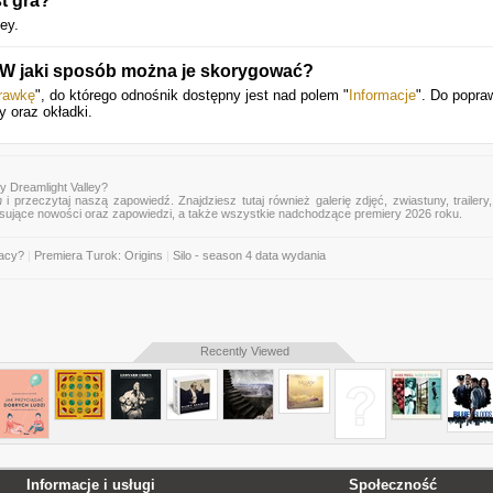
t gra?
ey.
. W jaki sposób można je skorygować?
rawkę
", do którego odnośnik dostępny jest nad polem "
Informacje
". Do popra
y oraz okładki.
y Dreamlight Valley?
n
i przeczytaj naszą zapowiedź. Znajdziesz tutaj również galerię zdjęć, zwiastuny, trailery,
esujące nowości oraz zapowiedzi, a także wszystkie nadchodzące premiery 2026 roku.
gacy?
|
Premiera Turok: Origins
|
Silo - season 4 data wydania
Recently Viewed
Informacje i usługi
Społeczność