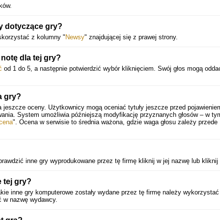
ków.
ty dotyczące gry?
skorzystać z kolumny "
Newsy
" znajdującej się z prawej strony.
otę dla tej gry?
ć
od 1 do 5, a następnie potwierdzić wybór kliknięciem. Swój głos mogą odda
a gry?
a jeszcze oceny. Użytkownicy mogą oceniać tytuły jeszcze przed pojawienie
wania. System umożliwia późniejszą modyfikację przyznanych głosów – w ty
cena
". Ocena w serwisie to średnia ważona, gdzie waga głosu zależy przede
rawdzić inne gry wyprodukowane przez tę firmę kliknij w jej nazwę lub kliknij
 tej gry?
kie inne gry komputerowe zostały wydane przez tę firmę należy wykorzysta
nąć w nazwę wydawcy.