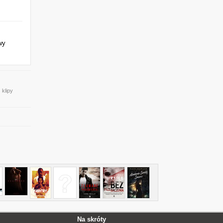
wy
 klipy
Na skróty