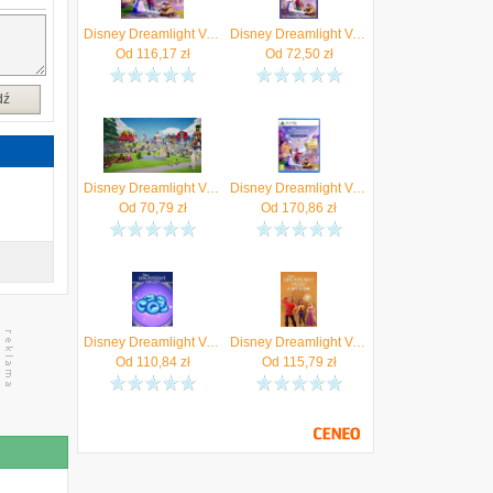
Disney Dreamlight Valley (Xbox One Key)
Disney Dreamlight Valley. La guía oficial
Od
116,17
zł
Od
72,50
zł
dź
Disney Dreamlight Valley (Digital)
Disney Dreamlight Valley Cozy Edition (Gra PS5)
Od
70,79
zł
Od
170,86
zł
Disney Dreamlight Valley 14,500 Moonstones (PS4 Key)
Disney Dreamlight Valley A Rift in Time (Xbox One Key)
Od
110,84
zł
Od
115,79
zł