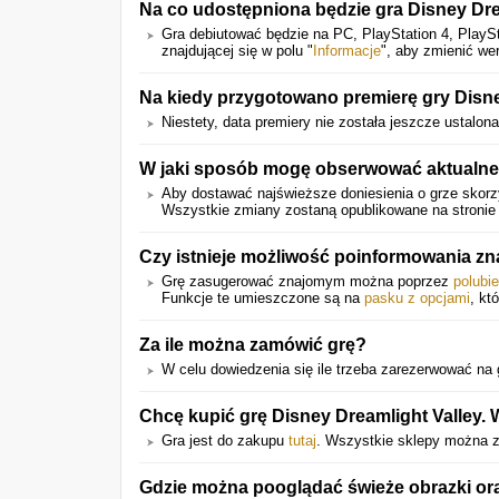
Na co udostępniona będzie gra Disney Dre
Gra debiutować będzie na PC, PlayStation 4, PlayS
znajdującej się w polu "
Informacje
", aby zmienić wer
Na kiedy przygotowano premierę gry Disne
Niestety, data premiery nie została jeszcze ustalona
W jaki sposób mogę obserwować aktualne 
Aby dostawać najświeższe doniesienia o grze skorzy
Wszystkie zmiany zostaną opublikowane na stronie 
Czy istnieje możliwość poinformowania z
Grę zasugerować znajomym można poprzez
polubi
Funkcje te umieszczone są na
pasku z opcjami
, kt
Za ile można zamówić grę?
W celu dowiedzenia się ile trzeba zarezerwować na gr
Chcę kupić grę Disney Dreamlight Valley.
Gra jest do zakupu
tutaj
. Wszystkie sklepy można zn
Gdzie można pooglądać świeże obrazki oraz