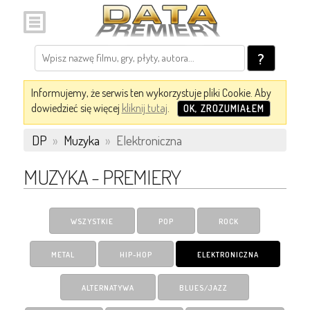
?
Informujemy, że serwis ten wykorzystuje pliki Cookie. Aby
dowiedzieć się więcej
kliknij tutaj
.
OK, ZROZUMIAŁEM
DP
»
Muzyka
»
Elektroniczna
MUZYKA - PREMIERY
WSZYSTKIE
POP
ROCK
METAL
HIP-HOP
ELEKTRONICZNA
ALTERNATYWA
BLUES/JAZZ