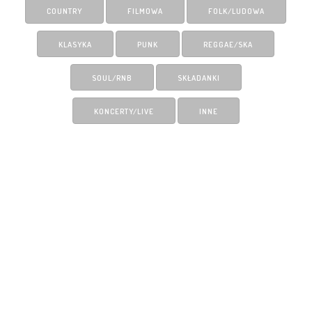
COUNTRY
FILMOWA
FOLK/LUDOWA
KLASYKA
PUNK
REGGAE/SKA
SOUL/RNB
SKŁADANKI
KONCERTY/LIVE
INNE