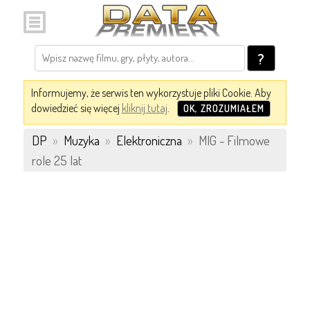
?
Informujemy, że serwis ten wykorzystuje pliki Cookie. Aby
dowiedzieć się więcej
kliknij tutaj
.
OK, ZROZUMIAŁEM
DP
»
Muzyka
»
Elektroniczna
»
MIG - Filmowe
role 25 lat