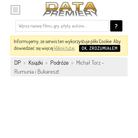
?
Informujemy, że serwis ten wykorzystuje pliki Cookie. Aby
dowiedzieć się więcej
kliknij tutaj
.
OK, ZROZUMIAŁEM
DP
»
Książki
»
Podróże
»
Michał Torz -
Rumunia i Bukareszt