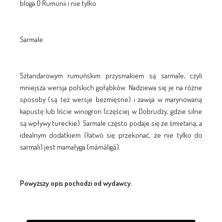
bloga O Rumunii i nie tylko
Sarmale
Sztandarowym rumuńskim przysmakiem są sarmale, czyli
mniejsza wersja polskich gołąbków. Nadziewa się je na różne
sposoby (są też wersje bezmięsne) i zawija w marynowaną
kapustę lub liście winogron (częściej w Dobrudży, gdzie silne
są wpływy tureckie). Sarmale często podaje się ze śmietaną, a
idealnym dodatkiem (łatwo się przekonać, że nie tylko do
sarmali) jest mamałyga (mămăligă).
Powyższy opis pochodzi od wydawcy.