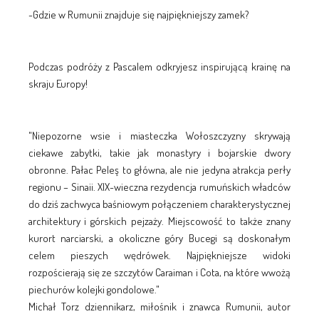
-Gdzie w Rumunii znajduje się najpiękniejszy zamek?
Podczas podróży z Pascalem odkryjesz inspirującą krainę na
skraju Europy!
"Niepozorne wsie i miasteczka Wołoszczyzny skrywają
ciekawe zabytki, takie jak monastyry i bojarskie dwory
obronne. Pałac Peleş to główna, ale nie jedyna atrakcja perły
regionu – Sinaii. XIX-wieczna rezydencja rumuńskich władców
do dziś zachwyca baśniowym połączeniem charakterystycznej
architektury i górskich pejzaży. Miejscowość to także znany
kurort narciarski, a okoliczne góry Bucegi są doskonałym
celem pieszych wędrówek. Najpiękniejsze widoki
rozpościerają się ze szczytów Caraiman i Cota, na które wwożą
piechurów kolejki gondolowe."
Michał Torz dziennikarz, miłośnik i znawca Rumunii, autor