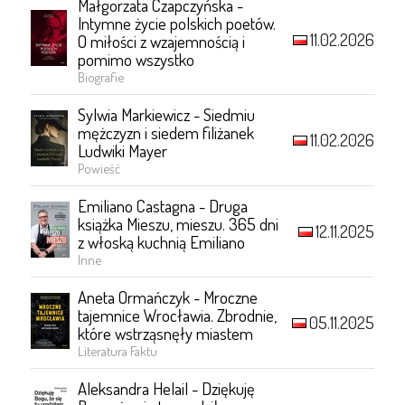
Małgorzata Czapczyńska -
Intymne życie polskich poetów.
11.02.2026
O miłości z wzajemnością i
pomimo wszystko
Biografie
Sylwia Markiewicz - Siedmiu
mężczyzn i siedem filiżanek
11.02.2026
Ludwiki Mayer
Powieść
Emiliano Castagna - Druga
książka Mieszu, mieszu. 365 dni
12.11.2025
z włoską kuchnią Emiliano
Inne
Aneta Ormańczyk - Mroczne
tajemnice Wrocławia. Zbrodnie,
05.11.2025
które wstrząsnęły miastem
Literatura Faktu
Aleksandra Helail - Dziękuję