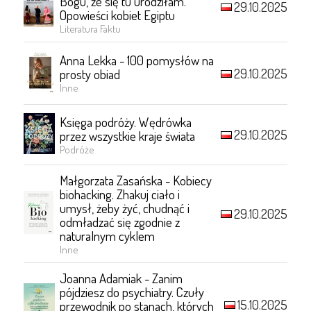
Bogu, że się tu urodziłam.
29.10.2025
Opowieści kobiet Egiptu
Literatura Faktu
Anna Lekka - 100 pomysłów na
29.10.2025
prosty obiad
Inne
Księga podróży. Wędrówka
29.10.2025
przez wszystkie kraje świata
Podróże
Małgorzata Zasańska - Kobiecy
biohacking. Zhakuj ciało i
umysł, żeby żyć, chudnąć i
29.10.2025
odmładzać się zgodnie z
naturalnym cyklem
Inne
Joanna Adamiak - Zanim
pójdziesz do psychiatry. Czuły
15.10.2025
przewodnik po stanach, których