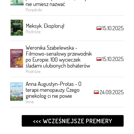
nie umiesz nazwać
Poradniki
Meksyk. Eksploruj!
15.10.2025
Podróże
Weronika Szabelewska -
Filmowo-serialowy przewodnik
15.10.2025
po Europie. 100 wycieczek
śladami ulubionych bohaterów
Podróże
Anna Augustyn-Protas - O
terapii menopauzy. Czego
24.09.2025
ginekolog ci nie powie
Inne
<<< WCZEŚNIEJSZE PREMIERY