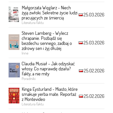
Małgorzata Węglarz - Niech
żyją zwłoki. Sekretne życie ludzi
25.03.2026
pracujących ze śmiercią
Literatura Faktu
Steven Lamberg - Wylecz
chrapanie. Pozbądź się
25.03.2026
bezdechu sennego, zadbaj o
zdrowy sen i żyj dłużej
Inne
Claudia Musiał - Jak odzyskać
włosy. Co naprawdę działa?
25.02.2026
Fakty, a nie mity
Poradniki
Kinga Eysturland - Miasto, które
smakuje yerba mate. Reportaż
25.02.2026
z Montevideo
Literatura Faktu