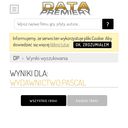
?
Informujemy, że serwis ten wykorzystuje pliki Cookie. Aby
dowiedzieć się więcej
kliknij tutaj
.
OK, ZROZUMIAŁEM
DP
»
Wyniki wyszukiwania
WYNIKI DLA:
WYDAWNICTWO:PASCAL
WSZYSTKIE (904)
KSIĄŻKI (904)