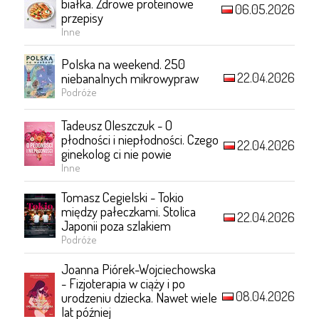
białka. Zdrowe proteinowe
06.05.2026
przepisy
Inne
Polska na weekend. 250
22.04.2026
niebanalnych mikrowypraw
Podróże
Tadeusz Oleszczuk - O
płodności i niepłodności. Czego
22.04.2026
ginekolog ci nie powie
Inne
Tomasz Cegielski - Tokio
między pałeczkami. Stolica
22.04.2026
Japonii poza szlakiem
Podróże
Joanna Piórek-Wojciechowska
- Fizjoterapia w ciąży i po
08.04.2026
urodzeniu dziecka. Nawet wiele
lat później