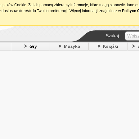
ie plików Cookie. Za ich pomocą zbieramy informacje, które mogą stanowić dane o
15. urodziny DataPremiery.pl
 dostosować treść do Twoich preferencji. Więcej informacji znajdziesz w
Polityce 
Szukaj:
y
Gry
Muzyka
Książki