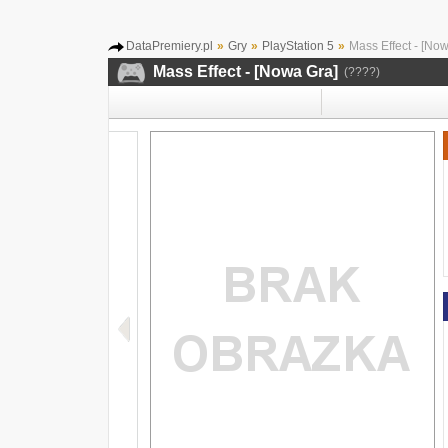
DataPremiery.pl
»
Gry
»
PlayStation 5
»
Mass Effect - [Now
Mass Effect - [Nowa Gra]
(????)