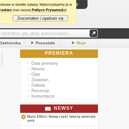
Logowanie
sobowe w świetle ustawy. Wykorzystujemy je w
Cookies
oraz naszej
Polityce Prywatności
.
Zrozumiałem i zgadzam się
Elektronika
Pozostałe
Moje
PREMIERA
Data premiery
Newsy
Opis
Zwiastun
Galeria
Recenzje
Komentarze
NEWSY
Mass Effect: Nową część tworzą weterani
serii