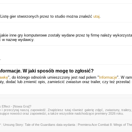
. Listę gier stworzonych przez to studio można znaleźć
utaj
.
 jakie inne gry komputerowe zostały wydane przez tę firmę należy wykorzyst
nąć w nazwę wydawcy.
.
informacje. W jaki sposób mogę to zgłosić?
rawkę
", do którego odnośnik umieszczony jest nad polem "
Informacje
". W ram
ty, dodać lub zmienić opis, zamieścić zwiastun oraz trailer, czy też przesłać
 Effect - [Nowa Gra]?
n
i przeczytaj naszą zapowiedź. Znajdziesz tutaj również galerię zdjęć, zwiastuny, trailery,
esujące nowości oraz zapowiedzi, a także wszystkie nadchodzące premiery 2026 roku.
?
|
Unsung Story: Tale of the Guardians data wydania
|
Premiera Ace Combat 8: Wings of Th