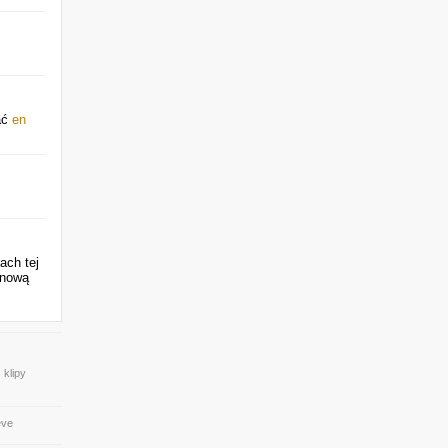
ać
en
ach tej
 nową
 klipy
eve