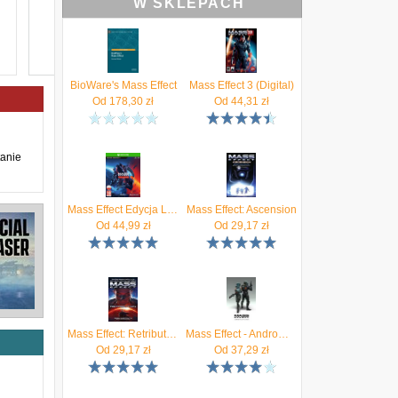
W SKLEPACH
BioWare's Mass Effect
Mass Effect 3 (Digital)
Od
178,30
zł
Od
44,31
zł
tanie
Mass Effect Edycja Legendarna (Gra Xbox One)
Mass Effect: Ascension
Od
44,99
zł
Od
29,17
zł
Mass Effect: Retribution
Mass Effect - Andromeda: Initiation
Od
29,17
zł
Od
37,29
zł