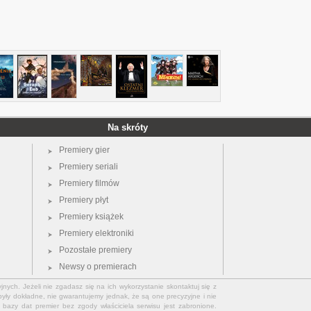
Na skróty
Premiery gier
Premiery seriali
Premiery filmów
Premiery płyt
Premiery książek
Premiery elektroniki
Pozostałe premiery
Newsy o premierach
jnych. Jeżeli nie zgadasz się na ich wykorzystanie skontaktuj się z
yły dokładne, nie gwarantujemy jednak, że są one precyzyjne i nie
bazy dat premier bez zgody właściciela serwisu jest zabronione.