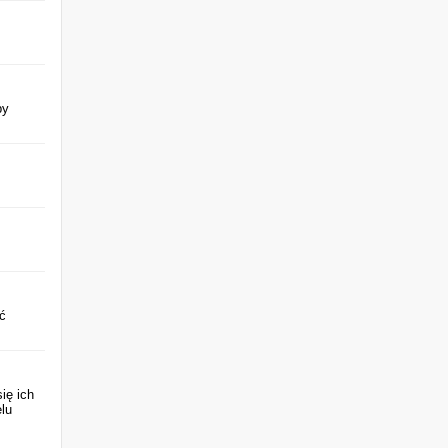
py
ć
ię ich
lu