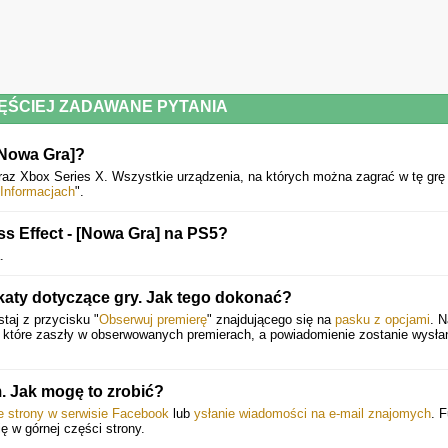
ĘŚCIEJ ZADAWANE PYTANIA
[Nowa Gra]?
raz Xbox Series X. Wszystkie urządzenia, na których można zagrać w tę grę
Informacjach
".
ss Effect - [Nowa Gra] na PS5?
.
aty dotyczące gry. Jak tego dokonać?
taj z przycisku "
Obserwuj premierę
" znajdującego się na
pasku z opcjami
. N
, które zaszły w obserwowanych premierach, a powiadomienie zostanie wysł
 Jak mogę to zrobić?
ie strony w serwisie Facebook
lub
ysłanie wiadomości na e-mail znajomych
. 
ię w górnej części strony.