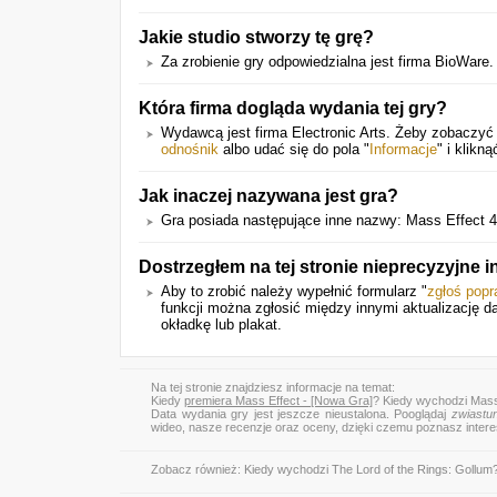
Jakie studio stworzy tę grę?
Za zrobienie gry odpowiedzialna jest firma BioWare
Która firma dogląda wydania tej gry?
Wydawcą jest firma Electronic Arts. Żeby zobaczyć
odnośnik
albo udać się do pola "
Informacje
" i klik
Jak inaczej nazywana jest gra?
Gra posiada następujące inne nazwy: Mass Effect 4
Dostrzegłem na tej stronie nieprecyzyjne 
Aby to zrobić należy wypełnić formularz "
zgłoś pop
funkcji można zgłosić między innymi aktualizację da
okładkę lub plakat.
Na tej stronie znajdziesz informacje na temat:
Kiedy
premiera Mass Effect - [Nowa Gra]
? Kiedy wychodzi Mass
Data wydania gry jest jeszcze nieustalona. Pooglądaj
zwiastu
wideo, nasze recenzje oraz oceny, dzięki czemu poznasz inter
Zobacz również:
Kiedy wychodzi The Lord of the Rings: Gollum