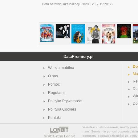
Data ostatniej aktualizacji:
2020-12-17 15:20:58
DataPremiery.pl
Do
Wersja mobilna
Ma
O nas
Re
Pomoc
Dl
Regulamin
Wi
Polityka Prywatności
Do
Polityka Cookies
Kontakt
Wszelkie znaki towarowe, nazwy produkt
nami. Serwis nie ponosi odpowiedzialn
ponosimy odpowiedzialności za błędy 
© 2011-2026
Lonbit