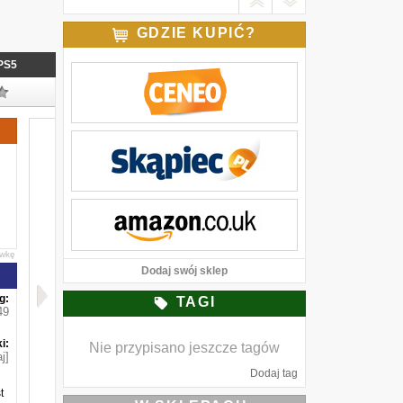
GDZIE KUPIĆ?
PS5
awkę
Dodaj swój sklep
g:
TAGI
49
i:
Nie przypisano jeszcze tagów
j]
Dodaj tag
t