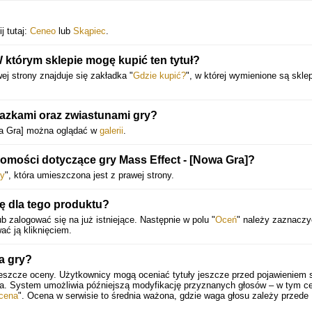
j tutaj:
Ceneo
lub
Skąpiec
.
W którym sklepie mogę kupić ten tytuł?
wej strony znajduje się zakładka "
Gdzie kupić?
", w której wymienione są skle
azkami oraz zwiastunami gry?
owa Gra] można oglądać w
galerii
.
domości dotyczące gry Mass Effect - [Nowa Gra]?
y
", która umieszczona jest z prawej strony.
 dla tego produktu?
b zalogować się na już istniejące. Następnie w polu "
Oceń
" należy zaznaczy
ać ją kliknięciem.
a gry?
jeszcze oceny. Użytkownicy mogą oceniać tytuły jeszcze przed pojawieniem s
ia. System umożliwia późniejszą modyfikację przyznanych głosów – w tym ce
cena
". Ocena w serwisie to średnia ważona, gdzie waga głosu zależy przede