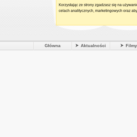
Korzystając ze strony zgadzasz się na używan
celach analitycznych, marketingowych oraz aby
Główna
Aktualności
Film