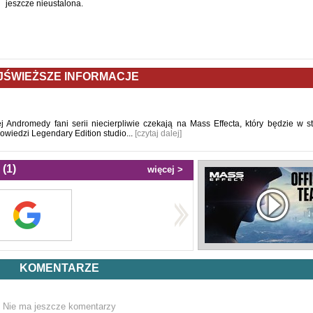
jeszcze nieustalona.
JŚWIEŻSZE INFORMACJE
 Andromedy fani serii niecierpliwie czekają na Mass Effecta, który będzie w s
powiedzi Legendary Edition studio...
[czytaj dalej]
(1)
więcej >
KOMENTARZE
Nie ma jeszcze komentarzy