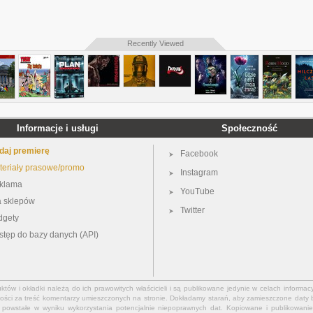
Recently Viewed
Informacje i usługi
Społeczność
daj premierę
Facebook
teriały prasowe/promo
Instagram
klama
YouTube
a sklepów
Twitter
dgety
stęp do bazy danych (API)
ów i okładki należą do ich prawowitych właścicieli i są publikowane jedynie w celach informacy
ości za treść komentarzy umieszczonych na stronie. Dokładamy starań, aby zamieszczone daty b
powstałe w wyniku wykorzystania potencjalnie niepoprawnych dat. Kopiowane i publikowanie 