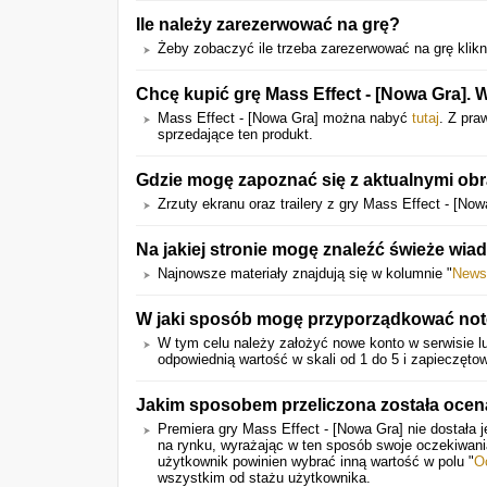
Ile należy zarezerwować na grę?
Żeby zobaczyć ile trzeba zarezerwować na grę klikni
Chcę kupić grę Mass Effect - [Nowa Gra]. 
Mass Effect - [Nowa Gra] można nabyć
tutaj
. Z pra
sprzedające ten produkt.
Gdzie mogę zapoznać się z aktualnymi obr
Zrzuty ekranu oraz trailery z gry Mass Effect - [N
Na jakiej stronie mogę znaleźć świeże wia
Najnowsze materiały znajdują się w kolumnie "
News
W jaki sposób mogę przyporządkować notę
W tym celu należy założyć nowe konto w serwisie lu
odpowiednią wartość w skali od 1 do 5 i zapieczętow
Jakim sposobem przeliczona została ocen
Premiera gry Mass Effect - [Nowa Gra] nie dostała 
na rynku, wyrażając w ten sposób swoje oczekiwan
użytkownik powinien wybrać inną wartość w polu "
O
wszystkim od stażu użytkownika.