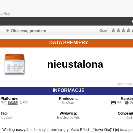
a Gra]
Obserwuj premierę
Oceń:
DATA PREMIERY
nieustalona
zgłoś popr
INFORMACJE
Platformy:
Producent:
Rankin
PC
,
PS5
,
XSX
BioWare
56
2
Tagi:
Wydawca:
Odnośnik
[dodaj]
Electronic Arts
[doda
Według naszych informacji premiera gry 'Mass Effect - [Nowa Gra]' i jej data jes