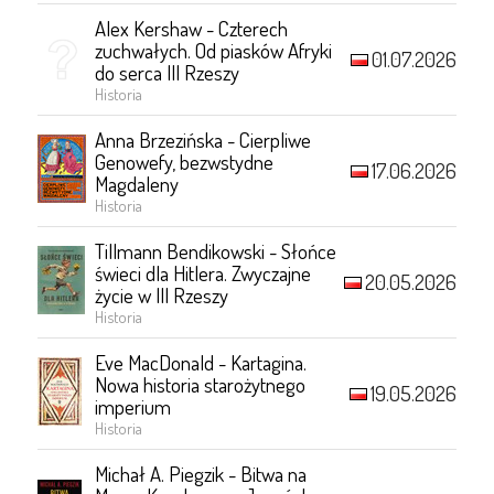
Alex Kershaw - Czterech
zuchwałych. Od piasków Afryki
01.07.2026
do serca III Rzeszy
Historia
Anna Brzezińska - Cierpliwe
Genowefy, bezwstydne
17.06.2026
Magdaleny
Historia
Tillmann Bendikowski - Słońce
świeci dla Hitlera. Zwyczajne
20.05.2026
życie w III Rzeszy
Historia
Eve MacDonald - Kartagina.
Nowa historia starożytnego
19.05.2026
imperium
Historia
Michał A. Piegzik - Bitwa na