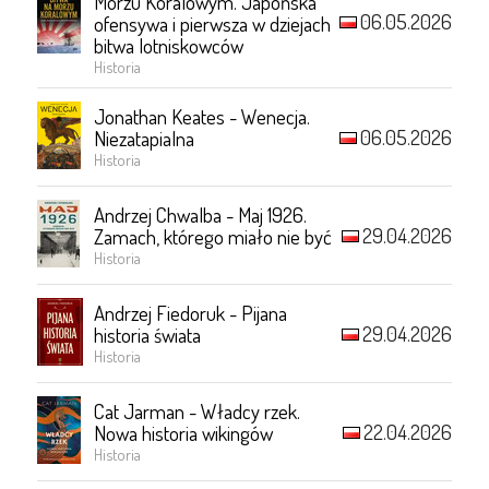
Morzu Koralowym. Japońska
06.05.2026
ofensywa i pierwsza w dziejach
bitwa lotniskowców
Historia
Jonathan Keates - Wenecja.
06.05.2026
Niezatapialna
Historia
Andrzej Chwalba - Maj 1926.
29.04.2026
Zamach, którego miało nie być
Historia
Andrzej Fiedoruk - Pijana
29.04.2026
historia świata
Historia
Cat Jarman - Władcy rzek.
22.04.2026
Nowa historia wikingów
Historia