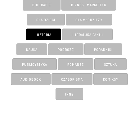
BIOGRAFIE
BIZNES I MARKETING
DLA DZIECI
DLA MŁODZIEŻY
HISTORIA
LITERATURA FAKTU
NAUKA
PODRÓŻE
PORADNIKI
PUBLICYSTYKA
ROMANSE
SZTUKA
AUDIOBOOK
CZASOPISMA
KOMIKSY
INNE