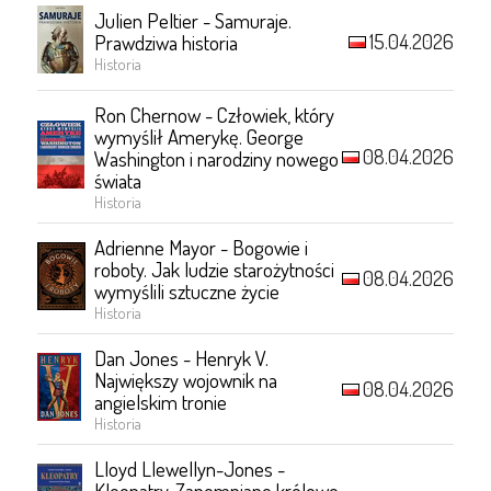
Julien Peltier - Samuraje.
15.04.2026
Prawdziwa historia
Historia
Ron Chernow - Człowiek, który
wymyślił Amerykę. George
08.04.2026
Washington i narodziny nowego
świata
Historia
Adrienne Mayor - Bogowie i
roboty. Jak ludzie starożytności
08.04.2026
wymyślili sztuczne życie
Historia
Dan Jones - Henryk V.
Największy wojownik na
08.04.2026
angielskim tronie
Historia
Lloyd Llewellyn-Jones -
Kleopatry. Zapomniane królowe