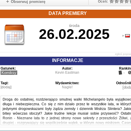
Obserwuj premierę
Oceń:
DATA PREMIERY
środa
26.02.2025
zgłoś popr
INFORMACJE
Gatunek:
Autor:
Rankin
Komiksy
Kevin Eastman
-
Tagi:
Wydawnictwo:
Odnośnik
[dodaj]
Nagle!
[doda
Droga do ostatniej, rozdzierająco smutnej walki Michelangelo była wyjątkow
długa i niebezpieczna. Co się z nim działo przez te wszystkie lata, w któryc
jedynymi drogowskazami były żądza zemsty i dziennik Mistrza Slintera? Jaki
bitwy wówczas stoczył? Jakie trudne lekcje musiał sobie przyswoić? Ostatn
Ronin - Nieznane lata to z jednej strony nowe sekrety z przeszłości Żółwi, 
drugiej - rozgrywający się współcześnie wątek, w którym nowy mistrzem, Case
Marie Jones, przygotowuje młode słodkowodne żółwiki do objęcia roli noweg