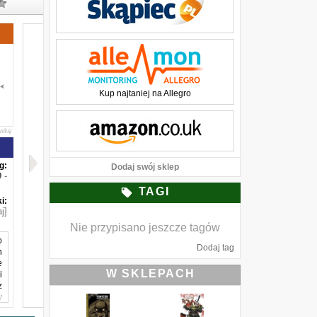
Kup najtaniej na Allegro
awkę
g:
Dodaj swój sklep
-
TAGI
i:
j]
Nie przypisano jeszcze tagów
o
Dodaj tag
h
e
W SKLEPACH
i
z
y
o