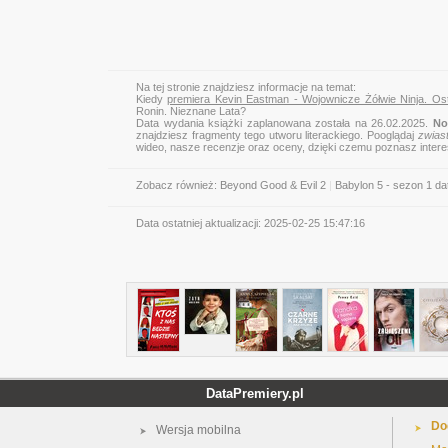
Na tej stronie znajdziesz informacje na temat:
Kiedy
premiera Kevin Eastman - Wojownicze Żółwie Ninja. Ost
Ronin. Nieznane Lata?
Data wydania książki zaplanowana została na 26.02.2025.
No
znajdziesz fragmenty tego utworu literackiego. Pooglądaj
zwias
wideo, nasze recenzje oraz oceny, dzięki czemu poznasz inter
Zobacz również:
Beyond Good & Evil 2
|
Babylon 5 - sezon 1 da
Data ostatniej aktualizacji:
2025-02-25 15:47:16
DataPremiery.pl
Do
Wersja mobilna