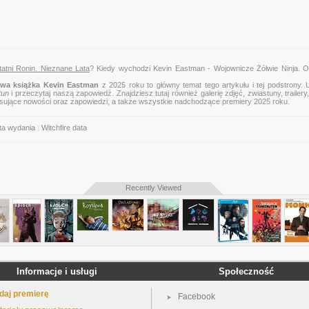
atni Ronin. Nieznane Lata
? Kiedy wychodzi Kevin Eastman - Wojownicze Żółwie Ninja. Os
wa książka Kevin Eastman
z 2025 roku to główny temat tego artykułu i tej podstrony.
tun
i przeczytaj naszą zapowiedź. Znajdziesz tutaj również galerię zdjęć, zwiastuny, trailery,
esujące nowości oraz zapowiedzi, a także wszystkie nadchodzące premiery 2025 roku.
ta wydania
|
Witchfire data
Recently Viewed
Informacje i usługi
Społeczność
daj premierę
Facebook