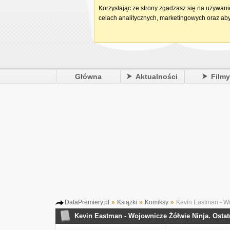
Korzystając ze strony zgadzasz się na używan
celach analitycznych, marketingowych oraz aby
Główna
Aktualności
Film
DataPremiery.pl
»
Książki
»
Komiksy
»
Kevin Eastman - Wo
Kevin Eastman - Wojownicze Żółwie Ninja. Ostat