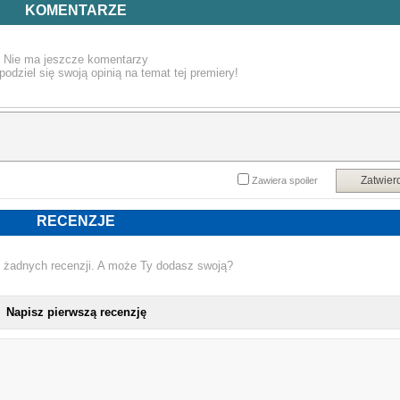
pokolenia Zmutowanych Nastoletnich Żółwi Ninja.
KOMENTARZE
Prequel i bezpośrednia kontynuacja Ostatniego Ronina - największeg
Nie ma jeszcze komentarzy
komiksowego hitu ostatnich lat. Zobaczcie co Kevin Eastman i Tim Walt
podziel się swoją opinią na temat tej premiery!
przygotowali dla was tym razem.
Powyższy opis pochodzi od wydawcy.
Zatwier
Zawiera spoiler
RECENZJE
 żadnych recenzji. A może Ty dodasz swoją?
Napisz pierwszą recenzję
NOWA KSIĄŻKA KEVIN EASTMAN - WOJOWN