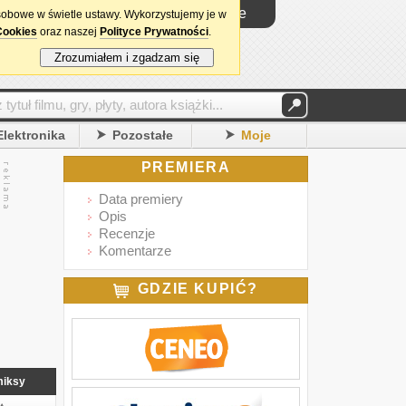
Logowanie
sobowe w świetle ustawy. Wykorzystujemy je w
Cookies
oraz naszej
Polityce Prywatności
.
Zrozumiałem i zgadzam się
Elektronika
Pozostałe
Moje
PREMIERA
Data premiery
Opis
Recenzje
Komentarze
GDZIE KUPIĆ?
iksy