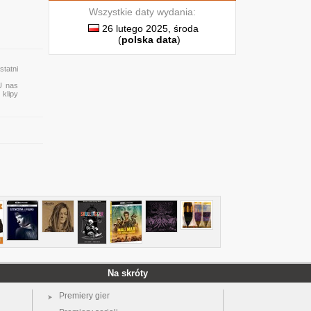
Wszystkie daty wydania:
26 lutego 2025, środa
(
polska data
)
tatni
 U nas
 klipy
Na skróty
Premiery gier