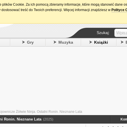
ie plików Cookie. Za ich pomocą zbieramy informacje, które mogą stanowić dane o
15. urodziny DataPremiery.pl
 dostosować treść do Twoich preferencji. Więcej informacji znajdziesz w
Polityce 
Szukaj:
y
Gry
Muzyka
Książki
jownicze Żółwie Ninja. Ostatni Ronin. Nieznane Lata
ni Ronin. Nieznane Lata
(2025)
Kom