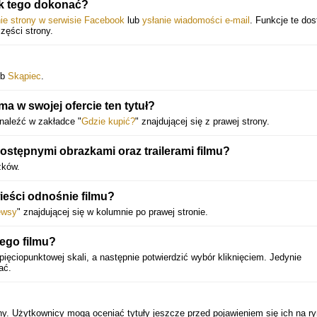
k tego dokonać?
nie strony w serwisie Facebook
lub
ysłanie wiadomości e-mail
. Funkcje te do
części strony.
ub
Skąpiec
.
ma w swojej ofercie ten tytuł?
naleźć w zakładce "
Gdzie kupić?
" znajdującej się z prawej strony.
ostępnymi obrazkami oraz trailerami filmu?
zków.
wieści odnośnie filmu?
ewsy
" znajdującej się w kolumnie po prawej stronie.
ego filmu?
ięciopunktowej skali, a następnie potwierdzić wybór kliknięciem. Jedynie
ać.
ny. Użytkownicy mogą oceniać tytuły jeszcze przed pojawieniem się ich na ry