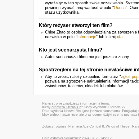
wyrażając w ten sposób swoje oczekiwania. System
powinien wybrać inną wartość w polu "
Ocena
". Ocen
stażu użytkownika.
Który reżyser stworzył ten film?
Chloe Zhao to osoba odpowiedzialna za stworzenie f
nazwisko w polu "
Informacje
" lub kliknij
utaj
.
Kto jest scenarzystą filmu?
Autor scenariusza filmu nie jest jeszcze znany.
Spostrzegłem na tej stronie niewłaściwe 
Aby to zrobić należy uzupełnić formularz "
zgłoś pop
pozwala na zgłoszenie uaktualnienia informacji tak
zwiastunów, trailerów, okładek lub plakatów.
Na tej stronie znajdziesz informacje na temat:
Kiedy
premiera Eternals 2
? Kiedy wychodzi Eternals 2?
Data wydania kinowa filmu jest jeszcze nieustalona. Pooglądaj
klipy wideo, nasze recenzje oraz oceny, dzięki czemu poznasz
Zobacz również:
Premiera Ace Combat 8: Wings of Theve
|
Rafa
Data ostatniej aktualizacji:
2024-07-23 14:29:25