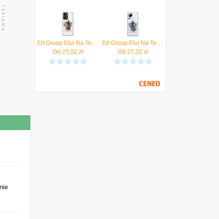
Ert Group Etui Na Telefon Oneplus Nord 2T 5G Eternals 009
Ert Group Etui Na Telefon 13 Lite Civi 2 Case Oryginalny I Oficjalnie Licencjonowany Przez Marvel Wzór Eternals 017
Od
25,52
zł
Od
27,32
zł
nie