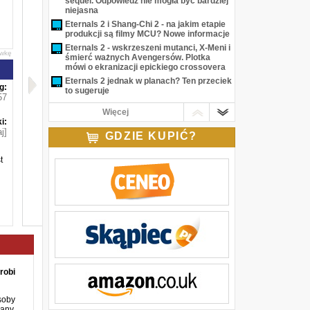
sequel. Odpowiedź nie mogła być bardziej
niejasna
Eternals 2 i Shang-Chi 2 - na jakim etapie
produkcji są filmy MCU? Nowe informacje
Eternals 2 - wskrzeszeni mutanci, X-Meni i
awkę
śmierć ważnych Avengersów. Plotka
mówi o ekranizacji epickiego crossovera
Eternals 2 jednak w planach? Ten przeciek
g:
to sugeruje
57
Eternals 2 powstanie? Aktor się wygadał o
Więcej
filmie MCU
i:
j]
GDZIE KUPIĆ?
t
robi
soby
any.