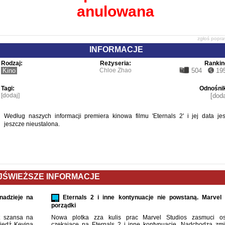
anulowana
zgłoś popr
INFORMACJE
Rodzaj:
Reżyseria:
Rankin
Kino
Chloe Zhao
504
19
Tagi:
Odnośnik
[dodaj]
[doda
Według naszych informacji premiera kinowa filmu 'Eternals 2' i jej data jes
jeszcze nieustalona.
JŚWIEŻSZE INFORMACJE
nadzieje na
Eternals 2 i inne kontynuacje nie powstaną. Marvel 
porządki
st szansa na
Nowa plotka zza kulis prac Marvel Studios zasmuci o
iedź Kevina
czekające na Eternals 2 i inne kontynuacje. Nadchodzą zmi