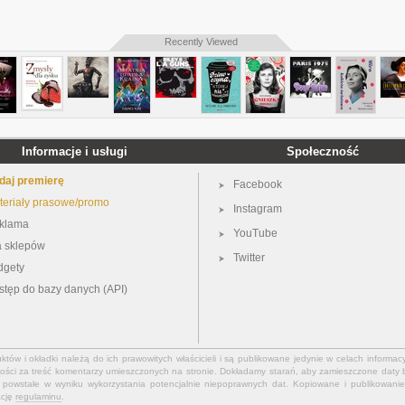
Recently Viewed
Informacje i usługi
Społeczność
daj premierę
Facebook
teriały prasowe/promo
Instagram
klama
YouTube
a sklepów
Twitter
dgety
stęp do bazy danych (API)
ów i okładki należą do ich prawowitych właścicieli i są publikowane jedynie w celach informacy
ości za treść komentarzy umieszczonych na stronie. Dokładamy starań, aby zamieszczone daty b
powstałe w wyniku wykorzystania potencjalnie niepoprawnych dat. Kopiowane i publikowanie 
ację
regulaminu
.