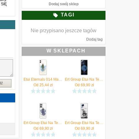
SIĘ
Dodaj swój sklep
TAGI
Nie przypisano jeszcze tagów
Dodaj tag
W SKLEPACH
Etui Eternals 014 Marvel Nadruk pełny Biały Producent: Iphone, Model: 7/ 8/ SE 2
Ert Group Etui Na Telefon 13 Lite Civi 2 Case Oryginalny I Oficjalnie Licencjonowany Przez Marvel Wzór Eternals 005 Optymalnie Dopasowane P
dź
Od
25,44
zł
Od
69,90
zł
Ert Group Etui Na Telefon Oneplus Nord Ce 2 Eternals 017
Ert Group Etui Na Telefon 13 Lite Civi 2 Case Oryginalny I Oficjalnie Licencjonowany Przez Marvel Wzór Eternals 002
Od
69,90
zł
Od
69,90
zł