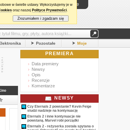
Logowanie
sobowe w świetle ustawy. Wykorzystujemy je w
Cookies
oraz naszej
Polityce Prywatności
.
Zrozumiałem i zgadzam się
Elektronika
Pozostałe
Moje
PREMIERA
Data premiery
Newsy
Opis
Recenzje
Komentarze
Kino
NEWSY
Czy Eternals 2 powstanie? Kevin Feige
studzi nadzieje na kontynuację
Eternals 2 i inne kontynuacje nie
powstaną. Marvel robi porządki
Eternals 2 - reżyserka została spytana o