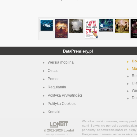
DataPremiery.pl
Do
Wersja mobilna
Ma
O nas
Re
Pomoc
Dl
Regulamin
Wi
Polityka Prywatności
Do
Polityka Cookies
Kontakt
Wszelkie znaki towarowe, nazwy produkt
nami. Serwis nie ponosi odpowiedzialn
ponosimy odpowiedzialności za błędy 
© 2011-2026
Lonbit
Korzystanie z serwisu oznacza akcept
wersja serwisu: 2.75