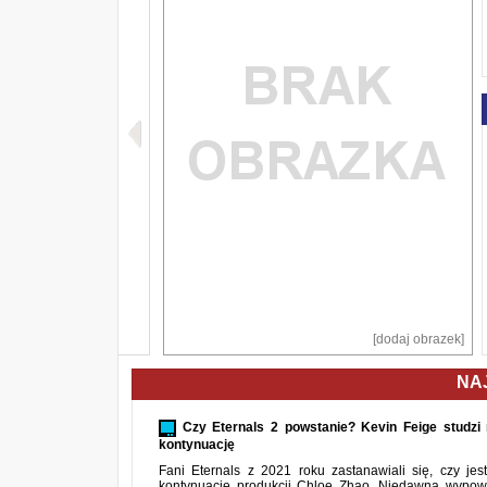
[dodaj obrazek]
NA
Czy Eternals 2 powstanie? Kevin Feige studzi 
kontynuację
Fani Eternals z 2021 roku zastanawiali się, czy je
kontynuację produkcji Chloe Zhao. Niedawna wypow