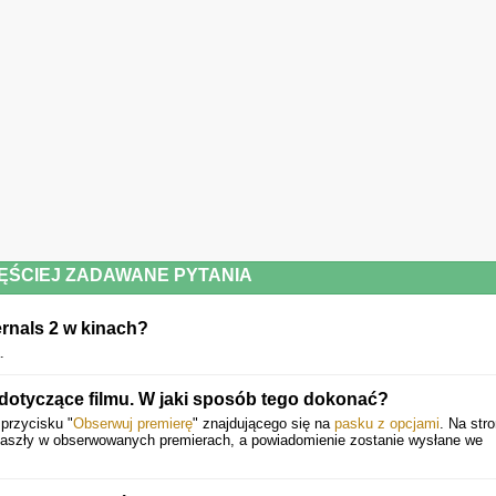
ĘŚCIEJ ZADAWANE PYTANIA
ernals 2 w kinach?
.
dotyczące filmu. W jaki sposób tego dokonać?
 przycisku "
Obserwuj premierę
" znajdującego się na
pasku z opcjami
. Na stro
 zaszły w obserwowanych premierach, a powiadomienie zostanie wysłane we