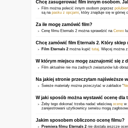
Chcę zasugerować film innym osobom. Ja
Film można polecić innym osobom poprzez
polubie
są na
pasku z opcjami
, który znajduje się w górnej 
Za ile mogę zamówić film?
Cenę filmu Eternals 2 można sprawdzić na
Ceneo
l
Chcę zamówić film Eternals 2. Który sklep 
Film Eternals 2
można kupić
tutaj
. Więcej można z
W którym miejscu mogę zaznajomić się z d
Film aktualnie nie ma żadnych zwiastunów lub obra
Na jakiej stronie przeczytam najświeższe 
Świeże materiały można przeczytać w zakładce "
N
W jaki sposób można wystawić ocenę dla t
Żeby tego dokonać trzeba nadać właściwą
ocenę
w p
zarejestrowani użytkownicy serwisu mogą zagłosow
Jakim sposobem obliczono ocenę filmu?
Premiera filmu Eternals 2
nie dostała jeszcze oce