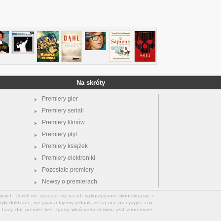
Na skróty
Premiery gier
Premiery seriali
Premiery filmów
Premiery płyt
Premiery książek
Premiery elektroniki
Pozostałe premiery
Newsy o premierach
jnych. Jeżeli nie zgadasz się na ich wykorzystanie skontaktuj się z
yły dokładne, nie gwarantujemy jednak, że są one precyzyjne i nie
bazy dat premier bez zgody właściciela serwisu jest zabronione.