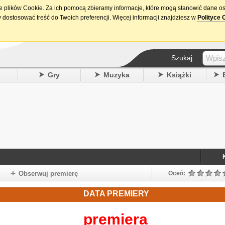
ie plików Cookie. Za ich pomocą zbieramy informacje, które mogą stanowić dane o
15. urodziny DataPremiery.pl
 dostosować treść do Twoich preferencji. Więcej informacji znajdziesz w
Polityce 
Szukaj:
y
Gry
Muzyka
Książki
Obserwuj premierę
Oceń:
DATA PREMIERY
premiera