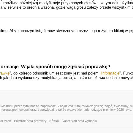
 umożliwia późniejszą modyfikację przyznanych głosów – w tym celu użytko
a w serwisie to średnia ważona, gdzie waga głosu zależy przede wszystkim 
ilmu. Aby zobaczyć listę filmów stworzonych przez tego reżysera kliknij w je
informacje. W jaki sposób mogę zgłosić poprawkę?
rawkę
", do którego odnośnik umieszczony jest nad polem "
Informacje
". Funkc
ich jak data wydania czy modyfikacja opisu, a także umożliwia dodanie nowyc
zwiastun
i przeczytaj naszą zapowiedź. Znajdziesz tutaj również galerię zdjęć, zwiastuny, tra
 interesujące nowości oraz zapowiedzi, a także wszystkie nadchodzące premiery 2026 roku.
el Mrok - Półmrok data premiery
|
Nàttsòl - Vaart Blod data wydania