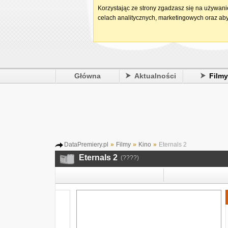
Korzystając ze strony zgadzasz się na używan
celach analitycznych, marketingowych oraz aby
Główna
Aktualności
Film
DataPremiery.pl
»
Filmy
»
Kino
»
Eternals 2
Eternals 2
(????)