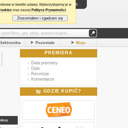
Logowanie
sobowe w świetle ustawy. Wykorzystujemy je w
Cookies
oraz naszej
Polityce Prywatności
.
Zrozumiałem i zgadzam się
Elektronika
Pozostałe
Moje
PREMIERA
Data premiery
Opis
Recenzje
Komentarze
GDZIE KUPIĆ?
iksy