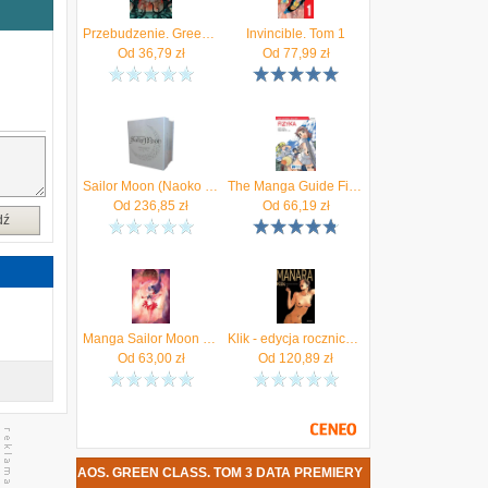
e
Przebudzenie. Green Class. Tom 4 >> Twoje zadowolenie jest dla nas priorytetem <<
Invincible. Tom 1
,
Od
36,79
zł
Od
77,99
zł
,
,
m
Sailor Moon (Naoko Takeuchi Collection) Manga Box Set 1
The Manga Guide Fizyka - Nitta Hideo, Takatsu Keita, Ltd TREND-PRO Co.
Od
236,85
zł
Od
66,19
zł
dź
Manga Sailor Moon Eternal Edition (oprawa twarda) - Tom 03
Klik - edycja rocznicowa
Od
63,00
zł
Od
120,89
zł
 TAKO - CHAOS. GREEN CLASS. TOM 3 DATA PREMIERY