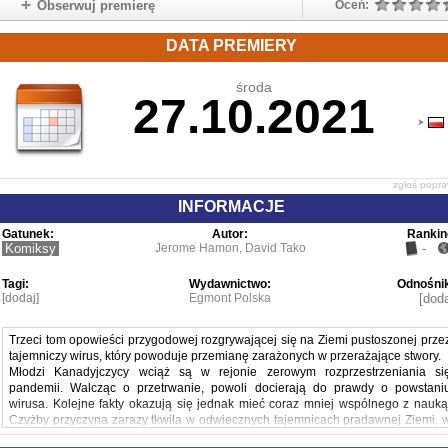
Obserwuj premierę
Oceń:
DATA PREMIERY
środa
27.10.2021
zgłoś popr
INFORMACJE
Gatunek:
Autor:
Rankin
Komiksy
Jerome Hamon, David Tako
-
Tagi:
Wydawnictwo:
Odnośnik
[dodaj]
Egmont Polska
[doda
Trzeci tom opowieści przygodowej rozgrywającej się na Ziemi pustoszonej prze
tajemniczy wirus, który powoduje przemianę zarażonych w przerażające stwory.
Młodzi Kanadyjczycy wciąż są w rejonie zerowym rozprzestrzeniania si
pandemii. Walcząc o przetrwanie, powoli docierają do prawdy o powstani
wirusa. Kolejne fakty okazują się jednak mieć coraz mniej wspólnego z nauką
Czyżby przyczyna zarazy tkwiła w odwiecznych tajemnicach pradawnej Ziemi, 
sekretach rodem z mitologii Lovecrafta? Bohaterowie rozumieją, że muszą ocali