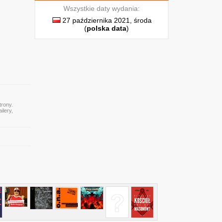
Wszystkie daty wydania:
27 października 2021, środa
(
polska data
)
trony.
ilery,