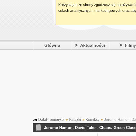
Korzystając ze strony zgadzasz się na używan
celach analitycznych, marketingowych oraz aby
Główna
Aktualności
Film
DataPremiery.pl
»
Książki
»
Komiksy
»
Jerome Hamon, Dav
Jerome Hamon, David Tako - Chaos. Green Class