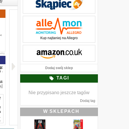
Kup najtaniej na Allegro
awkę
g:
Dodaj swój sklep
-
TAGI
i:
j]
Nie przypisano jeszcze tagów
z
Dodaj tag
ę
W SKLEPACH
u
.
w
ć