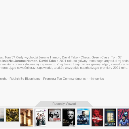
ss. Tom 3
? Kiedy wychodzi Jerome Hamon, David Tako - Chaos. Green Class. Tom 3?
 książka Jerome Hamon, David Tako
z 2021 roku to główny temat tego artykułu i tej pods
zwiastun
i przeczytaj naszą zapowiedź. Znajdziesz tutaj również galerię zdjęć, zwiastuny, tra
 interesujące nowości oraz zapowiedzi, a także wszystkie nadchodzące premiery 2021 roku.
night - Rebirth By Blasphemy
|
Premiera Ten Commandments - mini-series
Recently Viewed