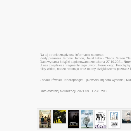
Na tej stronie znajdziesz informacje na temat:
Kiedy
premiera Jerome Hamon, David Tako - Chaos. Green Cla
Data wydania książki zaplanowana została na 27.10.2021.
Nowa
U nas znajdziesz fragmenty tego utworu literackiego. Pooglądaj
klipy wideo, nasze recenzje oraz oceny, dzięki czemu poznasz
Zobacz również:
Necrophagist - [New Album] data wydania
|
Mid
Data ostatniej aktualizacji:
2021-09-11 23:57:03