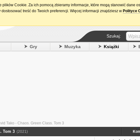
ie plików Cookie. Za ich pomocą zbieramy informacje, które mogą stanowić dane o
15. urodziny DataPremiery.pl
 dostosować treść do Twoich preferencji. Więcej informacji znajdziesz w
Polityce 
Szukaj:
y
Gry
Muzyka
Książki
id Tako - Chaos. Green Class. Tom 3
. Tom 3
(2021)
Kom