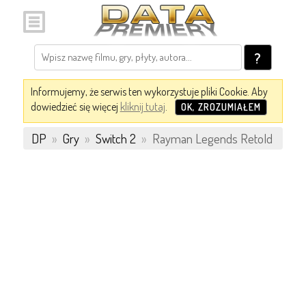
?
Informujemy, że serwis ten wykorzystuje pliki Cookie. Aby
dowiedzieć się więcej
kliknij tutaj
.
OK, ZROZUMIAŁEM
DP
»
Gry
»
Switch 2
»
Rayman Legends Retold