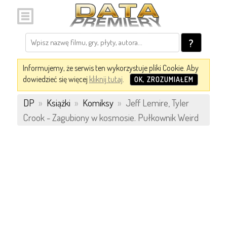
?
Informujemy, że serwis ten wykorzystuje pliki Cookie. Aby
dowiedzieć się więcej
kliknij tutaj
.
OK, ZROZUMIAŁEM
DP
»
Książki
»
Komiksy
»
Jeff Lemire, Tyler
Crook - Zagubiony w kosmosie. Pułkownik Weird