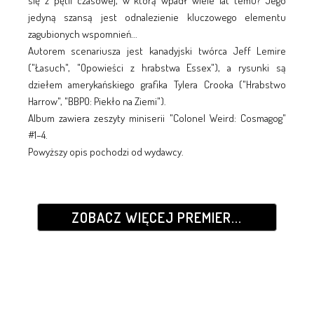
się z pętli czasowej, w którą wpadł wiele lat temu? Jego
jedyną szansą jest odnalezienie kluczowego elementu
zagubionych wspomnień...
Autorem scenariusza jest kanadyjski twórca Jeff Lemire
("Łasuch", "Opowieści z hrabstwa Essex"), a rysunki są
dziełem amerykańskiego grafika Tylera Crooka ("Hrabstwo
Harrow", "BBPO: Piekło na Ziemi").
Album zawiera zeszyty miniserii "Colonel Weird: Cosmagog"
#1–4.
Powyższy opis pochodzi od wydawcy.
ZOBACZ WIĘCEJ PREMIER...