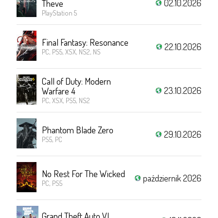
02.10.2026
Theve
PlayStation 5
Final Fantasy: Resonance
22.10.2026
PC, PS5, XSX, NS2, NS
Call of Duty: Modern
23.10.2026
Warfare 4
PC, XSX, PS5, NS2
Phantom Blade Zero
29.10.2026
PS5, PC
No Rest For The Wicked
październik 2026
PC, PS5
Grand Theft Auto VI