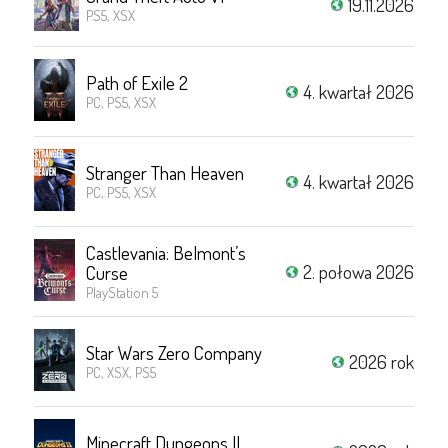
19.11.2026
PS5, XSX
Path of Exile 2
4. kwartał 2026
PC, PS5, XSX
Stranger Than Heaven
4. kwartał 2026
PC, PS5, XSX
Castlevania: Belmont’s
2. połowa 2026
Curse
PlayStation 5
Star Wars Zero Company
2026 rok
PC, XSX, PS5
Minecraft Dungeons II