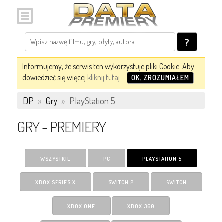
?
Informujemy, że serwis ten wykorzystuje pliki Cookie. Aby
dowiedzieć się więcej
kliknij tutaj
.
OK, ZROZUMIAŁEM
DP
»
Gry
»
PlayStation 5
GRY - PREMIERY
WSZYSTKIE
PC
PLAYSTATION 5
XBOX SERIES X
SWITCH 2
SWITCH
XBOX ONE
XBOX 360