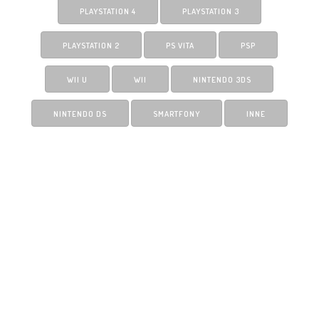
PLAYSTATION 4
PLAYSTATION 3
PLAYSTATION 2
PS VITA
PSP
WII U
WII
NINTENDO 3DS
NINTENDO DS
SMARTFONY
INNE