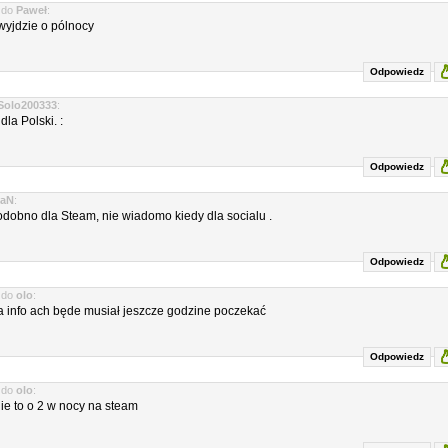
do
Paweł
:
wyjdzie o pólnocy
Odpowiedz
Solo200333
:
dla Polski. :
Odpowiedz
aN
:
odobno dla Steam, nie wiadomo kiedy dla socialu .
Odpowiedz
do
olo
:
za info ach będe musiał jeszcze godzine poczekać
Odpowiedz
do
olo
:
ie to o 2 w nocy na steam