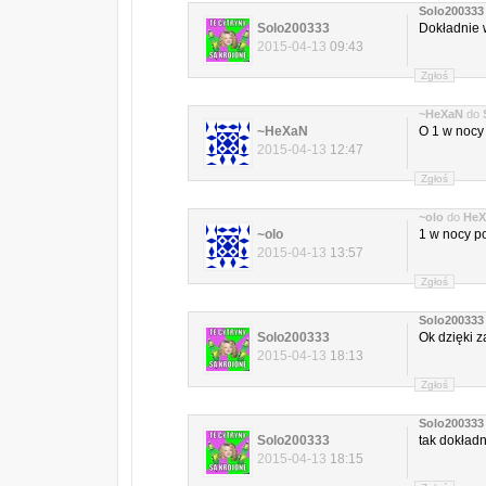
Solo200333
Solo200333
Dokładnie 
2015-04-13
09:43
Zgłoś
~HeXaN
do
~HeXaN
O 1 w nocy 
2015-04-13
12:47
Zgłoś
~olo
do
HeX
~olo
1 w nocy p
2015-04-13
13:57
Zgłoś
Solo200333
Solo200333
Ok dzięki 
2015-04-13
18:13
Zgłoś
Solo200333
Solo200333
tak dokładn
2015-04-13
18:15