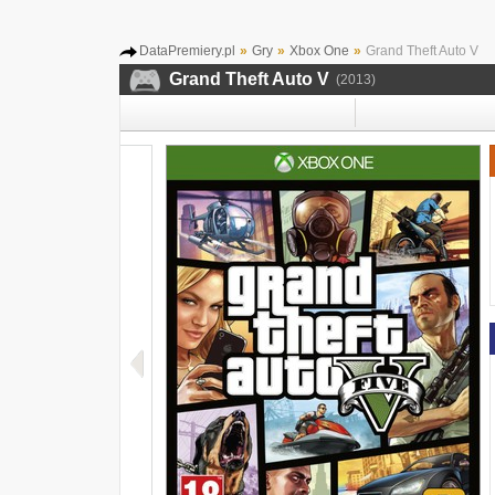
DataPremiery.pl
»
Gry
»
Xbox One
»
Grand Theft Auto V
Grand Theft Auto V
(2013)