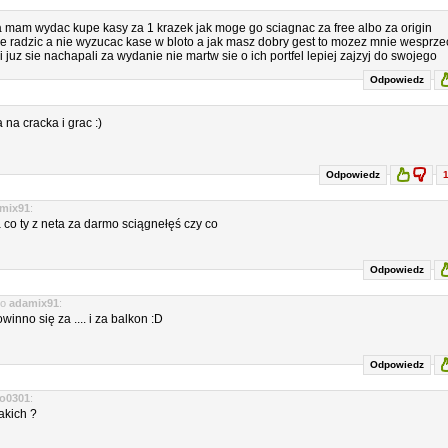
a mam wydac kupe kasy za 1 krazek jak moge go sciagnac za free albo za origin
obie radzic a nie wyzucac kase w bloto a jak masz dobry gest to mozez mnie wesprze
 juz sie nachapali za wydanie nie martw sie o ich portfel lepiej zajzyj do swojego
Odpowiedz
a na cracka i grac :)
Odpowiedz
mix91
:
 co ty z neta za darmo sciągnełęś czy co
Odpowiedz
o
adamix91
:
winno się za .... i za balkon :D
Odpowiedz
to0301
:
akich ?