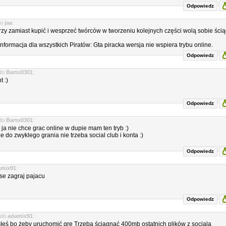
Odpowiedz
o
jaa
:
rzy zamiast kupić i wesprzeć twórców w tworzeniu kolejnych części wolą sobie ści
nformacja dla wszystkich Piratów: Gta piracka wersja nie wspiera trybu online.
Odpowiedz
do
Barto0301
:
t :)
Odpowiedz
do
Barto0301
:
 ja nie chce grac online w dupie mam ten tryb :)
ze do zwyklego grania nie trzeba social club i konta :)
Odpowiedz
amix91
:
se zagraj pajacu
Odpowiedz
do
adamix91
:
ałeś bo żeby uruchomić gre Trzeba ściągnąć 400mb ostatnich plików z sociala