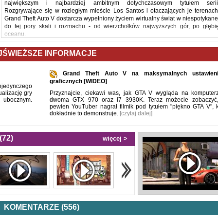
największym i najbardziej ambitnym dotychczasowym tytułem serii
Rozgrywające się w rozległym mieście Los Santos i otaczających je terenach
Grand Theft Auto V dostarcza wypełniony życiem wirtualny świat w niespotykane
do tej pory skali i rozmachu - od wierzchołków najwyższych gór, po głębi
oceanu.
Los Santos: potężna metropolia, niegdyś perła zachodniego świata, dziś mekk
JŚWIEŻSZE INFORMACJE
speców od rozwoju osobistego, młodych gwiazdek i marniejących celebrytów
którzy próbują utrzymać się przy korycie w świecie kryzysu gospodarczego 
tanich reality show. Właśnie tutaj trzech kryminalistów z trzech różnych świató
Grand Theft Auto V na maksymalnych ustawieni
próbuje ugrać coś dla siebie: Franklin, uliczny cwaniak, chciałby się przebić d
graficznych [WIDEO]
ojedynczego
świata dużych pieniędzy. Michael, niegdyś zawodowy kasiarz, wraca z emerytury
alizację gry
Przyznajcie, ciekawi was, jak GTA V wygląda na komputer
która zaczęła mu doskwierać. Trevora, brutalnego sadystę, interesują tylko tani
m ubocznym.
dwoma GTX 970 oraz i7 3930K. Teraz możecie zobaczyć
prochy i duże rozróby. Przyparci do muru, trzej antybohaterowie planują seri
pewien YouTuber nagrał filmik pod tytułem "piękno GTA V", k
brawurowych napadów, które ustawią ich do końca życia lub poślą prosto z
dokładnie to demonstruje.
[czytaj dalej]
kratki.
(72)
więcej >
KOMENTARZE (556)