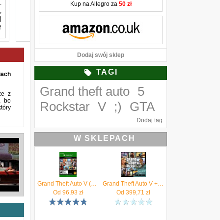
.
Kup na Allegro za
50 zł
,
j
ę
a
Dodaj swój sklep
,
i
TAGI
w
ach
o
Grand theft auto
5
,
ze z
e
, bo
Rockstar
V
;)
GTA
ę
tóry
a
Dodaj tag
W SKLEPACH
Grand Theft Auto V (Xbox One Key)
Grand Theft Auto V + Megalodon Shark Cash Card (Digital)
Od
96,93
zł
Od
399,71
zł