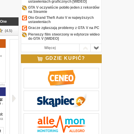
ustawieniach graficznych [WIDEO]
GTA V oczywiście pobiło jeden z rekordów
na Steamie
Oto Grand Theft Auto V w najwyższych
One
ustawieniach
Gracze zgłaszają problemy z GTA V na PC
(4.5)
Pierwszy film stworzony w edytorze wideo
do GTA V [WIDEO]
Edytor wideo w Grand Theft Auto V na PC
Więcej
to w sumie więcej niż edytor wideo
[WIDEO]
GDZIE KUPIĆ?
GTA V na PC zostało zapisane na 7 płytach
Oto wszystkie opcje graficzne w Grand
Theft Auto V
awkę
g:
-
i:
na
t