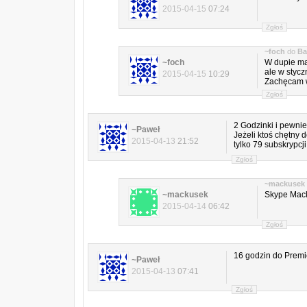
2015-04-15
07:24
Zgłoś
~foch
do
Ba
~foch
W dupie ma
ale w stycz
2015-04-15
10:29
Zachęcam w
Zgłoś
2 Godzinki i pewni
~Paweł
Jeżeli ktoś chętny
2015-04-13
21:52
tylko 79 subskrypcji
Zgłoś
~mackusek
~mackusek
Skype Mac
2015-04-14
06:42
Zgłoś
16 godzin do Premier
~Paweł
2015-04-13
07:41
Zgłoś