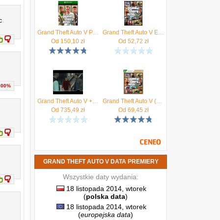
c
Grand Theft Auto V Premium Online Edition (Xbox One Key)
Grand Theft Auto V Enhanced (Digital)
Od
150,10
zł
Od
52,72
zł
100%
Grand Theft Auto V + Whale Shark Cash Card (Digital)
Grand Theft Auto V (Gra Xbox Series X)
Od
735,49
zł
Od
69,45
zł
GRAND THEFT AUTO V DATA PREMIERY
Wszystkie daty wydania:
18 listopada 2014, wtorek
(
polska data
)
18 listopada 2014, wtorek
(
europejska data
)