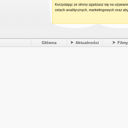
Korzystając ze strony zgadzasz się na używan
celach analitycznych, marketingowych oraz aby
Główna
Aktualności
Film