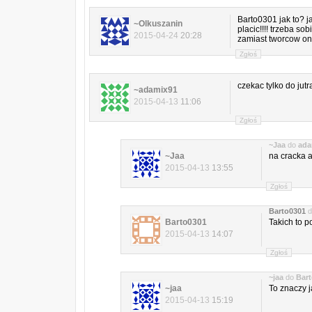
Barto0301 jak to? j
~Olkuszanin
placic!!!! trzeba s
2015-04-24
20:28
zamiast tworcow oni
Zgłoś
czekac tylko do jutr
~adamix91
2015-04-13
11:06
Zgłoś
~Jaa
do
ada
~Jaa
na cracka a
2015-04-13
13:55
Zgłoś
Barto0301
d
Barto0301
Takich to po
2015-04-13
14:07
Zgłoś
~jaa
do
Bar
~jaa
To znaczy j
2015-04-13
15:19