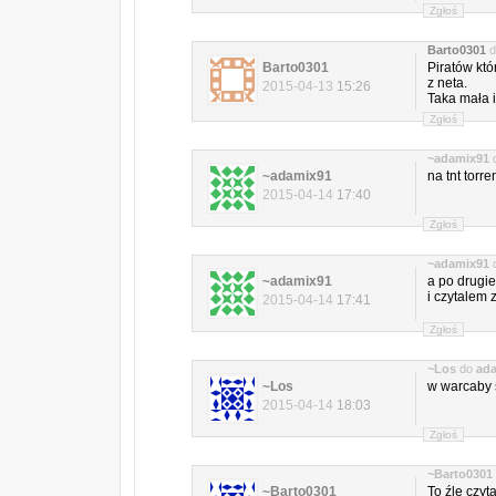
Zgłoś
Barto0301
d
Barto0301
Piratów któ
z neta.
2015-04-13
15:26
Taka mała i
Zgłoś
~adamix91
~adamix91
na tnt torren
2015-04-14
17:40
Zgłoś
~adamix91
~adamix91
a po drugie
i czytalem 
2015-04-14
17:41
Zgłoś
~Los
do
ad
~Los
w warcaby 
2015-04-14
18:03
Zgłoś
~Barto0301
~Barto0301
To źle czyt