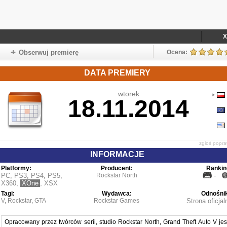
X
Obserwuj premierę
Ocena:
DATA PREMIERY
wtorek
18.11.2014
zgłoś popr
INFORMACJE
Platformy:
Producent:
Rankin
PC
,
PS3
,
PS4
,
PS5
,
Rockstar North
-
X360
,
XOne
,
XSX
Tagi:
Wydawca:
Odnośnik
V
,
Rockstar
,
GTA
Rockstar Games
Strona oficjal
Opracowany przez twórców serii, studio Rockstar North, Grand Theft Auto V jes