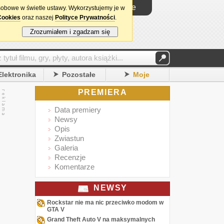
Logowanie
sobowe w świetle ustawy. Wykorzystujemy je w
Cookies
oraz naszej
Polityce Prywatności
.
Zrozumiałem i zgadzam się
Elektronika
Pozostałe
Moje
PREMIERA
Data premiery
Newsy
Opis
Zwiastun
Galeria
Recenzje
Komentarze
NEWSY
Rockstar nie ma nic przeciwko modom w
GTA V
Grand Theft Auto V na maksymalnych