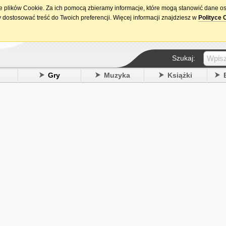
ie plików Cookie. Za ich pomocą zbieramy informacje, które mogą stanowić dane o
15. urodziny DataPremiery.pl
 dostosować treść do Twoich preferencji. Więcej informacji znajdziesz w
Polityce 
Szukaj:
y
Gry
Muzyka
Książki