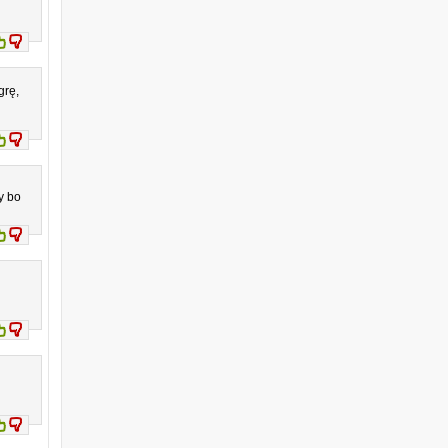
grę,
y bo