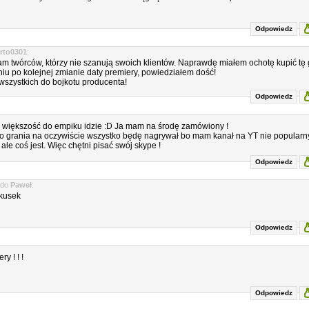
Odpowiedz
rto0301
:
m twórców, którzy nie szanują swoich klientów. Naprawdę miałem ochotę kupić tę 
niu po kolejnej zmianie daty premiery, powiedziałem dość!
szystkich do bojkotu producenta!
Odpowiedz
e większość do empiku idzie :D Ja mam na środę zamówiony !
 do grania na oczywiście wszystko będę nagrywał bo mam kanał na YT nie popularn
 ale coś jest. Więc chętni pisać swój skype !
Odpowiedz
do
Paweł
:
kusek
Odpowiedz
y ! ! !
Odpowiedz