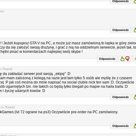
Odpowiedz
olo
:
Odpowiedz
! ! Jeżeli kupujesz GTA V na PC, a może już masz zamówioną to łapka w górę zielo
zy da się założyć swoją drużynę, i grać z nią na oddzielnym serwerze, jeżeli tak, t
hętni pisać w komentarzach najlepiej swój skype !
Odpowiedz
o
Paweł
:
ę da zakładać serwer pod swoją ,,ekipę" :D
sam mam założoną z kolegą na razie jest tam tylko 5 osób ale myślę że z czasem
ej :P jak coś można do mnie napisać na social clubie nick ten sam :D. Oczywiście
b ogarniętych tzn. nie takich co będą tylko biegali po mapie na haila baila :D
 i życzę udanych łowów :D
Odpowiedz
do
Paweł
:
bkGames (lvl 72 ograne na ps3) Oczywiście pre-order na PC zamówiony.
Odpowiedz