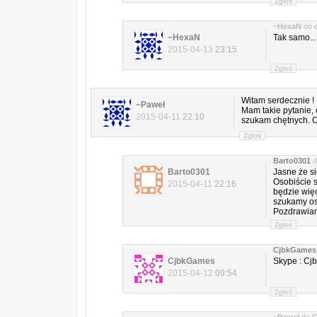
Zgłoś
~HexaN
do
~HexaN
Tak samo...
2015-04-13
23:15
Zgłoś
Witam serdecznie ! 
~Paweł
Mam takie pytanie, c
2015-04-11
22:10
szukam chętnych. C
Zgłoś
Barto0301
d
Barto0301
Jasne że si
Osobiście 
2015-04-11
22:16
będzie więc
szukamy osó
Pozdrawiam
Zgłoś
CjbkGames
CjbkGames
Skype : Cj
2015-04-12
09:54
Zgłoś