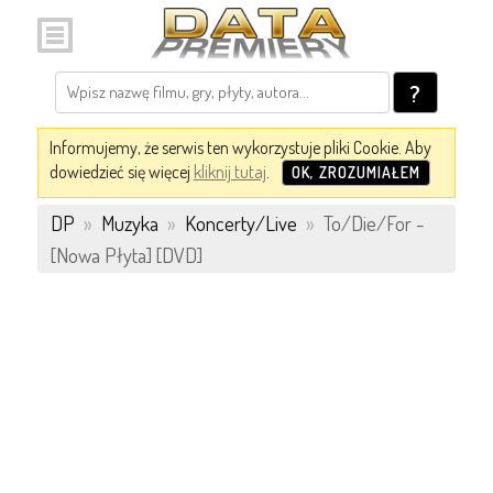
?
Informujemy, że serwis ten wykorzystuje pliki Cookie. Aby
dowiedzieć się więcej
kliknij tutaj
.
OK, ZROZUMIAŁEM
DP
»
Muzyka
»
Koncerty/Live
»
To/Die/For -
[Nowa Płyta] [DVD]