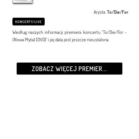
Arysta:
To/Die/For
KONCERTY/LIVE
Według naszych informacji premiera koncertu 'To/Die/For -
[Nowa Płyta] [DVD]' i jej data jest jeszcze nieustalona.
ZOBACZ WIĘCEJ PREMIER...