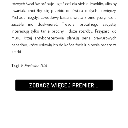
różnych światów próbuje ugrać coś dla siebie: Franklin, uliczny
cwaniak, chciałby się przebić do świata dużych pieniędzy.
Michael, niegdyś zawodowy kasiarz, wraca z emerytury, która
zaczęła mu doskwierać. Trevora, brutalnego sadystę,
interesują tylko tanie prochy i duże rozróby. Przyparci do
muru, trzej antybohaterowie planują serię brawurowych
napadów, które ustawią ich do końca życia lub poślą prosto za
kratki.
Tagi
:
V
,
Rockstar
,
GTA
ZOBACZ WIĘCEJ PREMIER...