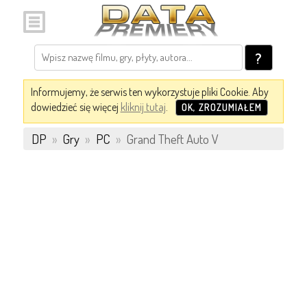
?
Informujemy, że serwis ten wykorzystuje pliki Cookie. Aby
dowiedzieć się więcej
kliknij tutaj
.
OK, ZROZUMIAŁEM
DP
»
Gry
»
PC
»
Grand Theft Auto V