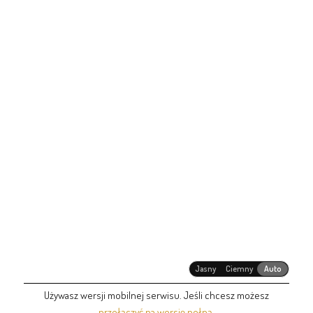
Jasny
Ciemny
Auto
Używasz wersji mobilnej serwisu. Jeśli chcesz możesz
przełączyć na wersję pełną
.