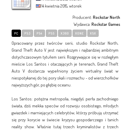
14 kwietnia 2015, wtorek
Producent:
Rockstar North
Wydawca:
Rockstar Games
PC
PS3
PS4
PS5
X360
XONE
XSX
Opracowany przez twórców serii, studio Rockstar North,
Grand Theft Auto V jest największym i najbardziej ambitnym
dotychczasowym tytułem serii. Rozgrywające się w rozległym
mieście Los Santos i otaczających je terenach, Grand Theft
Auto V dostarcza wypełniony życiem wirtualny świat w
niespotykanej do tej pory skali i rozmachu - od wierzchołków
najwyższych gór, po głębię oceanu.
Los Santos: potężna metropolia, niegdyś perła zachodniego
świata, dziś mekka speców od rozwoju osobistego, młodych
gwiazdek i marniejących celebrytów, którzy próbują utrzymać
się przy korycie w świecie kryzysu gospodarczego i tanich
reality show. Właśnie tutaj trzech kryminalistów z trzech