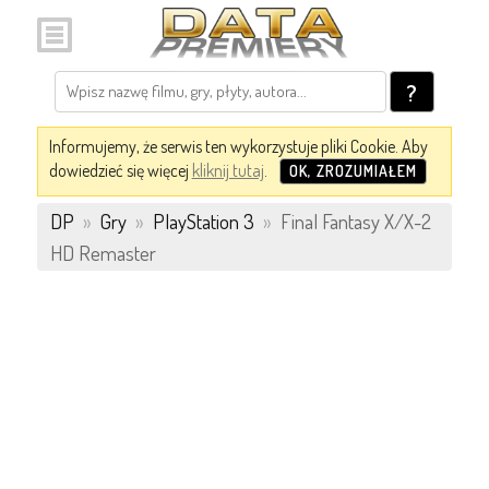
?
Informujemy, że serwis ten wykorzystuje pliki Cookie. Aby
dowiedzieć się więcej
kliknij tutaj
.
OK, ZROZUMIAŁEM
DP
»
Gry
»
PlayStation 3
»
Final Fantasy X/X-2
HD Remaster