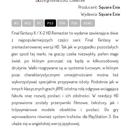
26 grudnia 2013, czwartek
Producent:
Square Enix
Wydawca:
Square Enix
NS
NS2
PC
PS3
PS4
PSV
XONE
Final Fantasy X / X-2 HD Remaster to wydanie zawierające dwie
z najpopularniejszych części serii Final Fantasy w
zremasterowanej wersji HD. Tak jak w przypadku pozostałych
gier spod tej marki, na graczy czeka niezwykły, pełen magii
świat, po którym poruszać się będą w kilkuosobowej
drużynie. Walki rozgrywane są w systemie turowym, w którym
poza charakterystycznymi umiejętnościami można też
wykorzystywać specjalnie przyzywane istoty. Podobnie jak w
innych klasycznych grach jRPG istotną rolę odgrywa wciągająca
fabuła oraz rozwój postaci i ich zdolności. W reedycji HD
poprawione zostały przerywniki filmowe, tekstury, jak i
trójwymiarowe modele obiektów i postaci. Do gry
wprowadzono również system trofeów dla PlayStation 3. Gra
ukaże się w angielskiej wersji językowej.