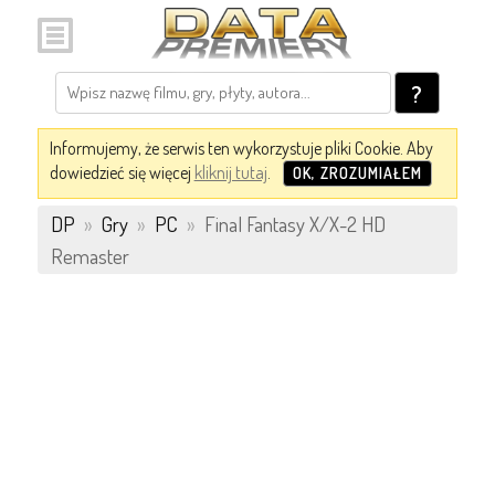
?
Informujemy, że serwis ten wykorzystuje pliki Cookie. Aby
dowiedzieć się więcej
kliknij tutaj
.
OK, ZROZUMIAŁEM
DP
»
Gry
»
PC
»
Final Fantasy X/X-2 HD
Remaster