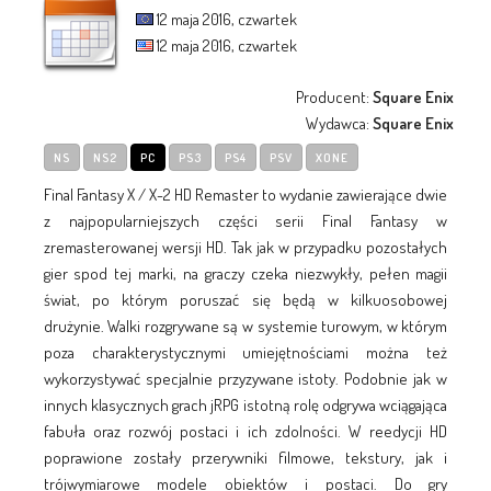
12 maja 2016, czwartek
12 maja 2016, czwartek
Producent:
Square Enix
Wydawca:
Square Enix
NS
NS2
PC
PS3
PS4
PSV
XONE
Final Fantasy X / X-2 HD Remaster to wydanie zawierające dwie
z najpopularniejszych części serii Final Fantasy w
zremasterowanej wersji HD. Tak jak w przypadku pozostałych
gier spod tej marki, na graczy czeka niezwykły, pełen magii
świat, po którym poruszać się będą w kilkuosobowej
drużynie. Walki rozgrywane są w systemie turowym, w którym
poza charakterystycznymi umiejętnościami można też
wykorzystywać specjalnie przyzywane istoty. Podobnie jak w
innych klasycznych grach jRPG istotną rolę odgrywa wciągająca
fabuła oraz rozwój postaci i ich zdolności. W reedycji HD
poprawione zostały przerywniki filmowe, tekstury, jak i
trójwymiarowe modele obiektów i postaci. Do gry