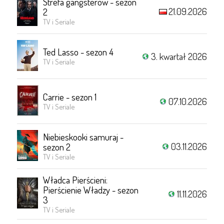
Strefa gangsterów - sezon
21.09.2026
2
TV i Seriale
Ted Lasso - sezon 4
3. kwartał 2026
TV i Seriale
Carrie - sezon 1
07.10.2026
TV i Seriale
Niebieskooki samuraj -
03.11.2026
sezon 2
TV i Seriale
Władca Pierścieni:
Pierścienie Władzy - sezon
11.11.2026
3
TV i Seriale