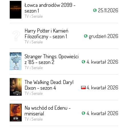
Łowca androidów 2099 -
25.11.2026
sezon 1
TV i Seriale
Harry Potter i Kamień
grudzień 2026
Filozoficzny - sezon 1
TV i Seriale
Stranger Things: Opowieści
4. kwartał 2026
z '85 - sezon 2
TV i Seriale
The Walking Dead: Daryl
4. kwartał 2026
Dixon - sezon 4
TV i Seriale
Na wschód od Edenu -
4. kwartał 2026
miniserial
TV i Seriale