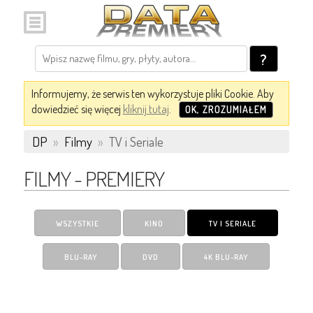
?
Informujemy, że serwis ten wykorzystuje pliki Cookie. Aby
dowiedzieć się więcej
kliknij tutaj
.
OK, ZROZUMIAŁEM
DP
»
Filmy
»
TV i Seriale
FILMY - PREMIERY
WSZYSTKIE
KINO
TV I SERIALE
BLU-RAY
DVD
4K BLU-RAY