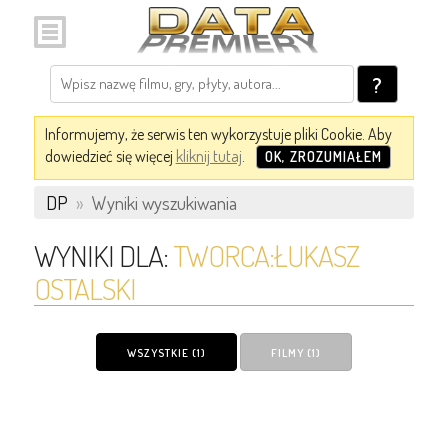
?
Informujemy, że serwis ten wykorzystuje pliki Cookie. Aby
dowiedzieć się więcej
kliknij tutaj
.
OK, ZROZUMIAŁEM
DP
»
Wyniki wyszukiwania
WYNIKI DLA:
TWORCA:ŁUKASZ
OSTALSKI
WSZYSTKIE (1)
FILMY (1)