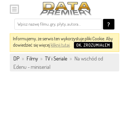
?
Informujemy, że serwis ten wykorzystuje pliki Cookie. Aby
dowiedzieć się więcej
kliknij tutaj
.
OK, ZROZUMIAŁEM
DP
»
Filmy
»
TV i Seriale
»
Na wschód od
Edenu - miniserial