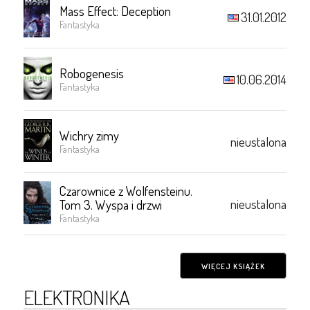
Mass Effect: Deception
31.01.2012
Fantastyka
Robogenesis
10.06.2014
Fantastyka
Wichry zimy
nieustalona
Fantastyka
Czarownice z Wolfensteinu.
nieustalona
Tom 3. Wyspa i drzwi
Fantastyka
WIĘCEJ KSIĄŻEK
ELEKTRONIKA