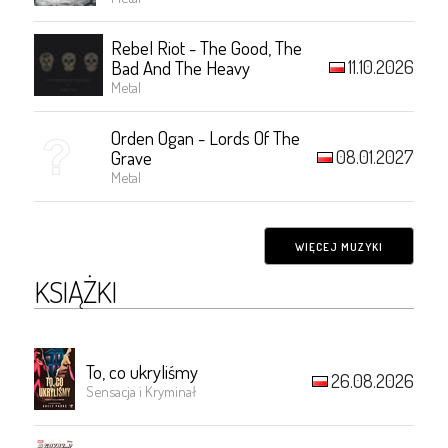
Rebel Riot - The Good, The
11.10.2026
Bad And The Heavy
Metal
Orden Ogan - Lords Of The
08.01.2027
Grave
Metal
WIĘCEJ MUZYKI
KSIĄŻKI
To, co ukryliśmy
26.08.2026
Sensacja i Kryminał