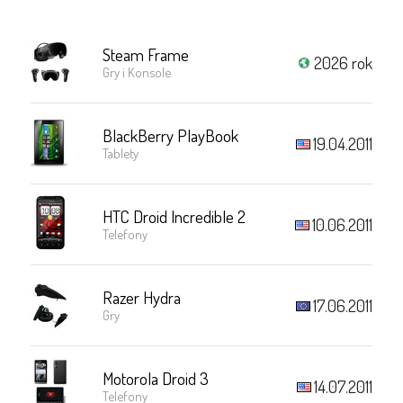
Steam Frame
2026 rok
Gry i Konsole
BlackBerry PlayBook
19.04.2011
Tablety
HTC Droid Incredible 2
10.06.2011
Telefony
Razer Hydra
17.06.2011
Gry
Motorola Droid 3
14.07.2011
Telefony