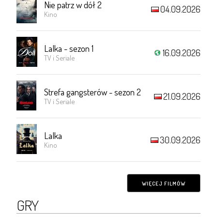
Nie patrz w dół 2
04.09.2026
Kino
Lalka - sezon 1
16.09.2026
TV i Seriale
Strefa gangsterów - sezon 2
21.09.2026
TV i Seriale
Lalka
30.09.2026
Kino
WIĘCEJ FILMÓW
GRY