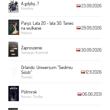
A gdyby...?
23.09.2026
Komiksy
Paryż. Lata 20 - lata 30. Taniec
29.09.2026
na wulkanie
Historia
Zaproszenie
30.09.2026
Sensacja i Kryminał
Orlando. Uniwersum "Siedmiu
12.11.2026
Sióstr"
Powieść
Półmrok
06.06.2031
Horror i Thriller