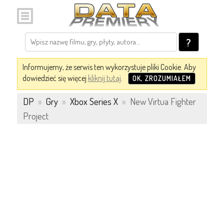
?
Informujemy, że serwis ten wykorzystuje pliki Cookie. Aby
dowiedzieć się więcej
kliknij tutaj
.
OK, ZROZUMIAŁEM
DP
»
Gry
»
Xbox Series X
»
New Virtua Fighter
Project