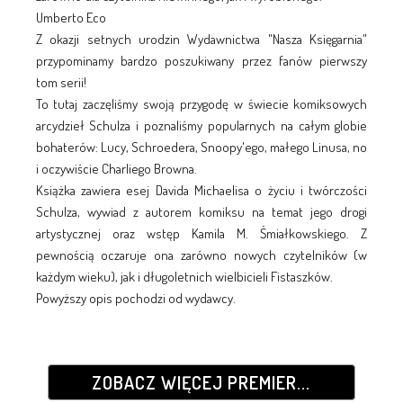
Umberto Eco
Z okazji setnych urodzin Wydawnictwa "Nasza Księgarnia"
przypominamy bardzo poszukiwany przez fanów pierwszy
tom serii!
To tutaj zaczęliśmy swoją przygodę w świecie komiksowych
arcydzieł Schulza i poznaliśmy popularnych na całym globie
bohaterów: Lucy, Schroedera, Snoopy'ego, małego Linusa, no
i oczywiście Charliego Browna.
Książka zawiera esej Davida Michaelisa o życiu i twórczości
Schulza, wywiad z autorem komiksu na temat jego drogi
artystycznej oraz wstęp Kamila M. Śmiał­kowskiego. Z
pewnością oczaruje ona zarówno nowych czytelników (w
każdym wie­ku), jak i długoletnich wielbicieli Fistaszków.
Powyższy opis pochodzi od wydawcy.
ZOBACZ WIĘCEJ PREMIER...