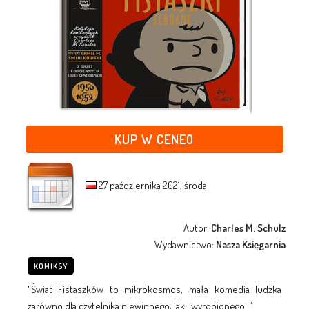
KUP W CENEO
27 października 2021, środa
Autor:
Charles M. Schulz
Wydawnictwo:
Nasza Księgarnia
KOMIKSY
"Świat Fistaszków to mikrokosmos, mała komedia ludzka
zarówno dla czytelnika niewinnego, jak i wyrobionego. "