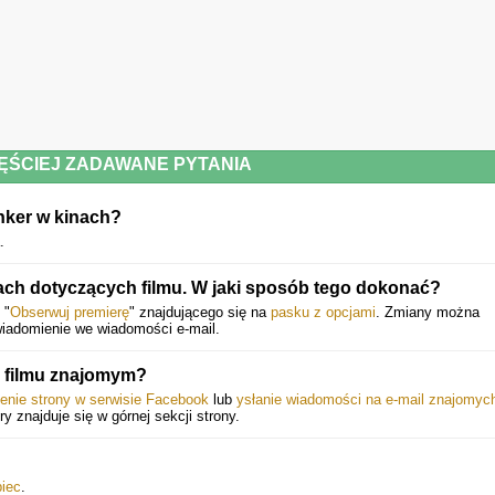
ĘŚCIEJ ZADAWANE PYTANIA
nker w kinach?
.
ach dotyczących filmu. W jaki sposób tego dokonać?
 "
Obserwuj premierę
" znajdującego się na
pasku z opcjami
. Zmiany można
wiadomienie we wiadomości e-mail.
a filmu znajomym?
ienie strony w serwisie Facebook
lub
ysłanie wiadomości na e-mail znajomyc
óry znajduje się w górnej sekcji strony.
iec
.