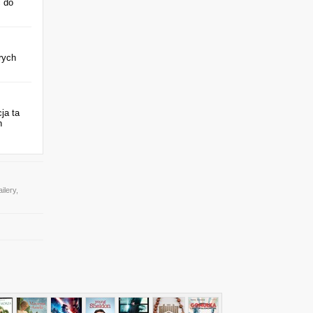
ć do
rych
ja ta
h
ilery,