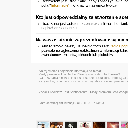
Reżyserem jest Brad Kane. Żeby zobaczyć jakie inn
pola "
Informacje
" i kliknąć w nazwisko twórcy.
Kto jest odpowiedzialny za stworzenie sce
Brad Kane jest autorem scenariusza filmu The Banke
napisał on scenariusz.
Na waszej stronie zaprezentowane są myl
Aby to zrobić należy uzupełnić formularz "
zgłoś pop
pozwala na zgłoszenie uaktualnienia informacji tak
zwiastunów, trailerów, okładek lub plakatów.
Na tej stronie znajdziesz informacje na temat:
Kiedy
premiera The Banker
? Kiedy wychodzi The Banker?
Data wydania kinowa filmu jest jeszcze nieustalona. Pooglądaj
klipy wideo, nasze recenzje oraz oceny, dzięki czemu poznasz
Zobacz również:
Last Sentinel data
|
Kiedy premiera Beto Vázquez 
Data ostatniej aktualizacji:
2019-11-26 14:50:03