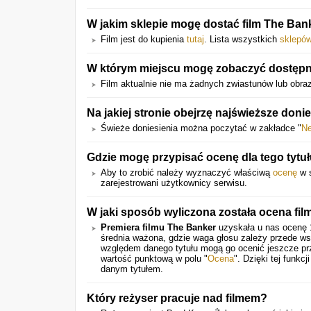
W jakim sklepie mogę dostać film The Ban
Film jest do kupienia
tutaj
. Lista wszystkich
sklepó
W którym miejscu mogę zobaczyć dostępne
Film aktualnie nie ma żadnych zwiastunów lub obra
Na jakiej stronie obejrzę najświeższe doni
Świeże doniesienia można poczytać w zakładce "
N
Gdzie mogę przypisać ocenę dla tego tytu
Aby to zrobić należy wyznaczyć właściwą
ocenę
w s
zarejestrowani użytkownicy serwisu.
W jaki sposób wyliczona została ocena fil
Premiera filmu
The Banker
uzyskała u nas ocenę
średnia ważona, gdzie waga głosu zależy przede ws
względem danego tytułu mogą go ocenić jeszcze pr
wartość punktową w polu "
Ocena
". Dzięki tej funk
danym tytułem.
Który reżyser pracuje nad filmem?