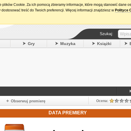
ie plików Cookie. Za ich pomocą zbieramy informacje, które mogą stanowić dane o
15. urodziny DataPremiery.pl
 dostosować treść do Twoich preferencji. Więcej informacji znajdziesz w
Polityce 
Szukaj:
y
Gry
Muzyka
Książki
Obserwuj premierę
Ocena:
DATA PREMIERY