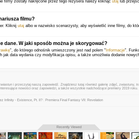
e filmy zostały nakręcone przez tego reżysera należy kliknąć
utaj
lub przejś
nariusza filmu?
r. Kliknij
utaj
albo w nazwisko scenarzysty, aby wyświetlić inne filmy, do któ
ne dane. W jaki sposób można je skorygować?
rawkę
", do którego odnośnik umieszczony jest nad polem "
Informacje
". Funkc
ich jak data wydania czy modyfikacja opisu, a także umożliwia dodanie nowyc
zwiastun
i przeczytaj naszą zapowiedź. Znajdziesz tutaj również galerię zdjęć, zwiastuny, tra
 interesujące nowości oraz zapowiedzi, a także wszystkie nadchodzące premiery 2019 roku.
Infinity - Existence, Pt. II?
|
Premiera Final Fantasy VII: Revelation
Recently Viewed