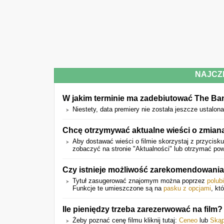
NAJCZ
W jakim terminie ma zadebiutować The Ba
Niestety, data premiery nie została jeszcze ustalona
Chcę otrzymywać aktualne wieści o zmian
Aby dostawać wieści o filmie skorzystaj z przycisku
zobaczyć na stronie "Aktualności" lub otrzymać po
Czy istnieje możliwość zarekomendowani
Tytuł zasugerować znajomym można poprzez
polub
Funkcje te umieszczone są na
pasku z opcjami
, kt
Ile pieniędzy trzeba zarezerwować na film?
Żeby poznać cenę filmu kliknij tutaj:
Ceneo
lub
Skąp