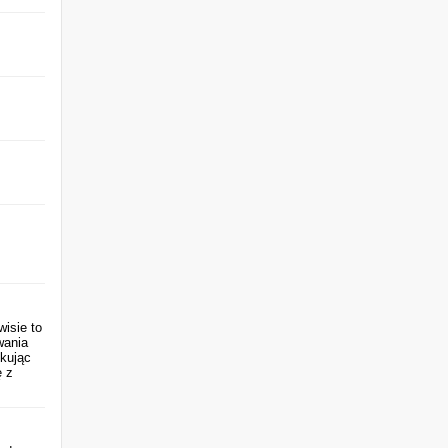
isie to
wania
kując
ę z