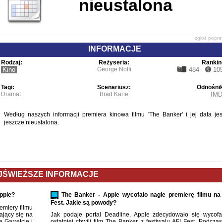
nieustalona
zgłoś popr
INFORMACJE
Rodzaj:
Reżyseria:
Rankin
Kino
George Nolfi
484
10
Tagi:
Scenariusz:
Odnośnik
Dramat
Brad Kane
IM
Według naszych informacji premiera kinowa filmu 'The Banker' i jej data jes
jeszcze nieustalona.
JŚWIEŻSZE INFORMACJE
pple?
The Banker - Apple wycofało nagle premierę filmu na
Fest. Jakie są powody?
emiery filmu
ający się na
Jak podaje portal Deadline, Apple zdecydowało się wycof
 Garretcie i
ostatniej chwili film The Banker z festiwalu AFI Fest. Podczas