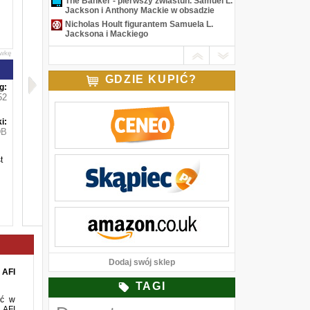
The Banker - pierwszy zwiastun. Samuel L.
Jackson i Anthony Mackie w obsadzie
Nicholas Hoult figurantem Samuela L.
Jacksona i Mackiego
awkę
GDZIE KUPIĆ?
g:
52
i:
DB
t
Dodaj swój sklep
 AFI
TAGI
ać w
 AFI