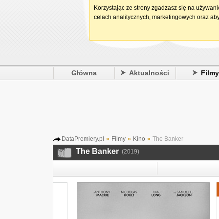
Korzystając ze strony zgadzasz się na używan
celach analitycznych, marketingowych oraz aby
Główna
Aktualności
Film
DataPremiery.pl
»
Filmy
»
Kino
»
The Banker
The Banker
(2019)