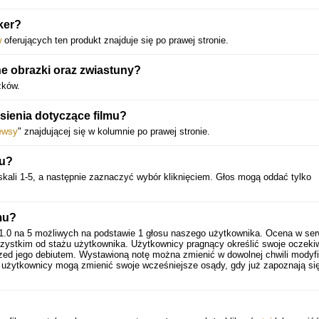
ker?
w
oferujących ten produkt znajduje się po prawej stronie.
 obrazki oraz zwiastuny?
zków.
esienia dotyczące filmu?
ewsy
" znajdującej się w kolumnie po prawej stronie.
łu?
kali 1-5, a następnie zaznaczyć wybór kliknięciem. Głos mogą oddać tylko
mu?
1.0
na
5
możliwych na podstawie
1
głosu naszego użytkownika. Ocena w serw
zystkim od stażu użytkownika. Użytkownicy pragnący określić swoje oczeki
zed jego debiutem. Wystawioną notę można zmienić w dowolnej chwili modyfi
cji użytkownicy mogą zmienić swoje wcześniejsze osądy, gdy już zapoznają si