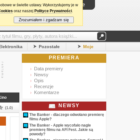
Logowanie
sobowe w świetle ustawy. Wykorzystujemy je w
Cookies
oraz naszej
Polityce Prywatności
.
Zrozumiałem i zgadzam się
Elektronika
Pozostałe
Moje
PREMIERA
Data premiery
Newsy
Opis
Recenzje
Komentarze
Kino
NEWSY
(1.0)
The Banker - dlaczego odwołano premierę
filmu Apple?
The Banker - Apple wycofało nagle
premierę filmu na AFI Fest. Jakie są
powody?