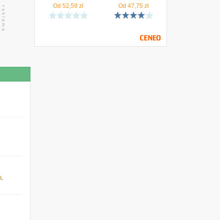
Od
52,59
zł
Od
47,75
zł
h
.