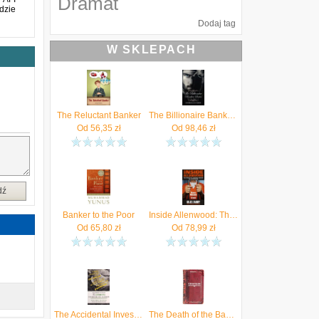
Dramat
dzie
Dodaj tag
W SKLEPACH
The Reluctant Banker
The Billionaire Banker Series Box Set 1-3
Od
56,35
zł
Od
98,46
zł
dź
Banker to the Poor
Inside Allenwood: The Story of a British Banker
Od
65,80
zł
Od
78,99
zł
The Accidental Investment Banker
The Death of the Banker: The Decline and Fall of the Great Financial Dynasties and the Triumph of the Sma LL Investor